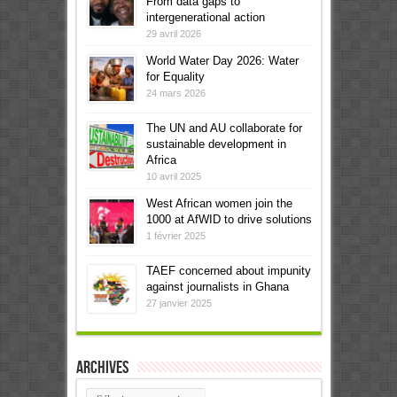
From data gaps to
intergenerational action
29 avril 2026
World Water Day 2026: Water
for Equality
24 mars 2026
The UN and AU collaborate for
sustainable development in
Africa
10 avril 2025
West African women join the
1000 at AfWID to drive solutions
1 février 2025
TAEF concerned about impunity
against journalists in Ghana
27 janvier 2025
Archives
Archives