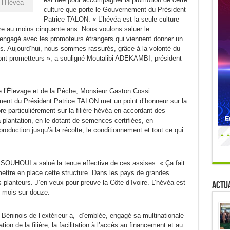
 l’Hévéa
culture que porte le Gouvernement du Président
Patrice TALON. « L’hévéa est la seule culture
re au moins cinquante ans. Nous voulons saluer le
engagé avec les promoteurs étrangers qui viennent donner un
s. Aujourd’hui, nous sommes rassurés, grâce à la volonté du
nt prometteurs », a souligné Moutalibi ADEKAMBI, président
 de l’Élevage et de la Pêche, Monsieur Gaston Cossi
t du Président Patrice TALON met un point d’honneur sur la
core particulièrement sur la filière hévéa en accordant des
 plantation, en le dotant de semences certifiées, en
roduction jusqu’à la récolte, le conditionnement et tout ce qui
SOUHOUI a salué la tenue effective de ces assises. « Ça fait
ettre en place cette structure. Dans les pays de grandes
s planteurs. J’en veux pour preuve la Côte d’Ivoire. L’hévéa est
Actua
ix mois sur douze.
nois de l’extérieur a, d’emblée, engagé sa multinationale
tion de la filière, la facilitation à l’accès au financement et au