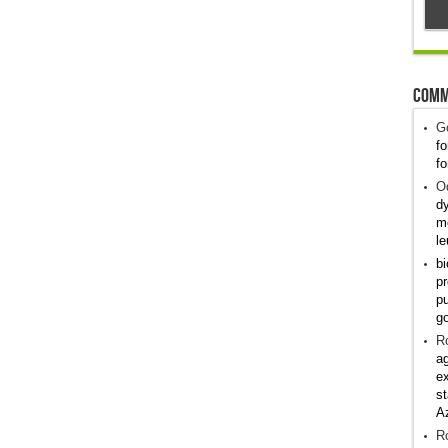
Comm
G
fo
fo
Od
dy
me
le
bi
pr
pu
g
R
ag
ex
st
A
R