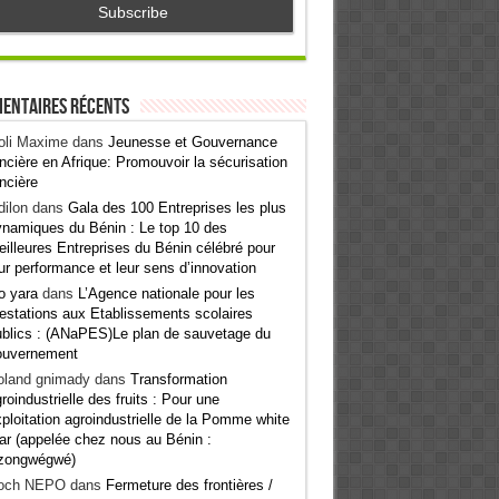
entaires récents
oli Maxime
dans
Jeunesse et Gouvernance
ncière en Afrique: Promouvoir la sécurisation
ncière
ilon
dans
Gala des 100 Entreprises les plus
namiques du Bénin : Le top 10 des
illeures Entreprises du Bénin célébré pour
ur performance et leur sens d’innovation
o yara
dans
L’Agence nationale pour les
estations aux Etablissements scolaires
blics : (ANaPES)Le plan de sauvetage du
ouvernement
oland gnimady
dans
Transformation
roindustrielle des fruits : Pour une
ploitation agroindustrielle de la Pomme white
ar (appelée chez nous au Bénin :
zongwégwé)
och NEPO
dans
Fermeture des frontières /