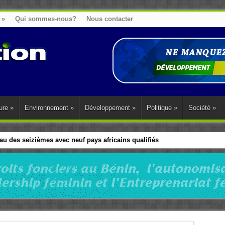
»
Qui sommes-nous?
Nous contacter
ure
»
Environnement
»
Développement
»
Politique
»
Société
»
u des seizièmes avec neuf pays africains qualifiés
t sa diaspora tentent de parler d’une seule voix sur la question des répar