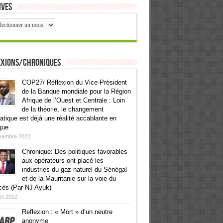
ives
ives
exions/Chroniques
COP27/ Réflexion du Vice-Président
de la Banque mondiale pour la Région
Afrique de l’Ouest et Centrale : Loin
de la théorie, le changement
atique est déjà une réalité accablante en
que
vembre 2022
Chronique: Des politiques favorables
aux opérateurs ont placé les
industries du gaz naturel du Sénégal
et de la Mauritanie sur la voie du
cès (Par NJ Ayuk)
llet 2022
Reflexion : « Mort » d’un neutre
anonyme