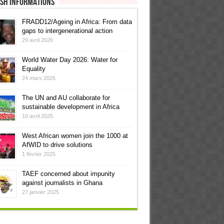
ish informations
FRADD12/Ageing in Africa: From data
gaps to intergenerational action
29 avril 2026
World Water Day 2026: Water for
Equality
24 mars 2026
The UN and AU collaborate for
sustainable development in Africa
10 avril 2025
West African women join the 1000 at
AfWID to drive solutions
1 février 2025
TAEF concerned about impunity
against journalists in Ghana
27 janvier 2025