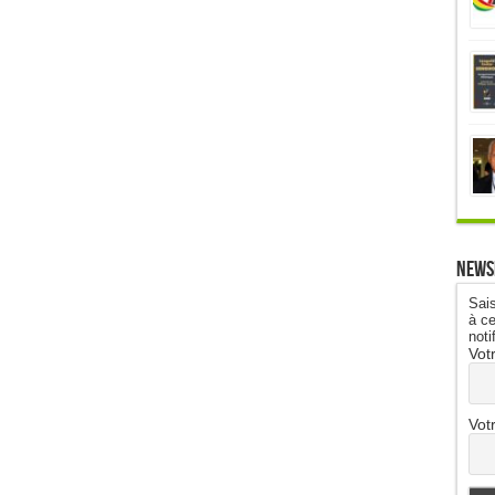
News
Sais
à ce
noti
Vot
Vot