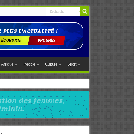
Afrique
»
People
»
Culture
»
Sport
»
ations