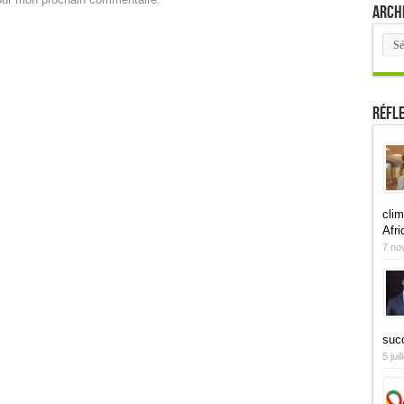
Arch
Arch
Réfl
clim
Afri
7 no
suc
5 jui