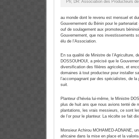
Ph; DR: Association des Producteurs de
au monde dont le revenu est mensuel et du
Gouvernement du Bénin pour le partenariat 
ouf de soulagement aux promoteurs béninoi
Gouvernement, que nos investissements so
élu de l’Association.
En sa qualité de Ministre de l’Agriculture,
DOSSOUHOUI, a précisé que le Gouvernemen
diversification des filières agricoles, et en
domaines à tout producteur pour installer sa
l’accompagnant par des spécialistes, de la p
suit.
Planteur d’hévéa lui-même, le Ministre DOS
plus de huit ans que nous avions tenté de m
plantations, les vrais messieurs, ce sont le
de l’or pour le planteur. La récolte se fait d
Monsieur Achirou MOHAMED-ADNANE, un Béni
africaine dans la mise en place et la valorisa