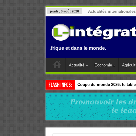
Actualités internationales
jeudi , 6 août 2026
 Benin, en Afrique et dans le monde.
Actualité
»
Economie
»
Agricult
Flash Infos:
Coupe du monde 2026: le tablea
Esclavage: à Accra, l’Afrique e