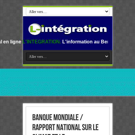
EGRATION.
L'information au Benin, en Afrique et dans le m
Banque mondiale /
Rapport national sur le