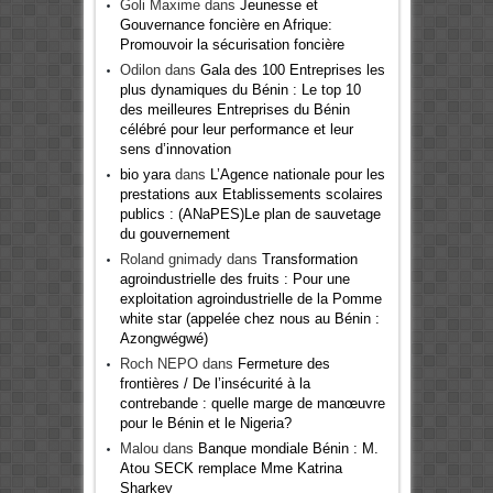
Goli Maxime
dans
Jeunesse et
Gouvernance foncière en Afrique:
Promouvoir la sécurisation foncière
Odilon
dans
Gala des 100 Entreprises les
plus dynamiques du Bénin : Le top 10
des meilleures Entreprises du Bénin
célébré pour leur performance et leur
sens d’innovation
bio yara
dans
L’Agence nationale pour les
prestations aux Etablissements scolaires
publics : (ANaPES)Le plan de sauvetage
du gouvernement
Roland gnimady
dans
Transformation
agroindustrielle des fruits : Pour une
exploitation agroindustrielle de la Pomme
white star (appelée chez nous au Bénin :
Azongwégwé)
Roch NEPO
dans
Fermeture des
frontières / De l’insécurité à la
contrebande : quelle marge de manœuvre
pour le Bénin et le Nigeria?
Malou
dans
Banque mondiale Bénin : M.
Atou SECK remplace Mme Katrina
Sharkey