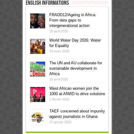
English informations
FRADD12/Ageing in Africa:
From data gaps to
intergenerational action
29 avril 2026
World Water Day 2026: Water
for Equality
24 mars 2026
The UN and AU collaborate for
sustainable development in
Africa
10 avril 2025
West African women join the
1000 at AfWID to drive solutions
1 février 2025
TAEF concerned about impunity
against journalists in Ghana
27 janvier 2025