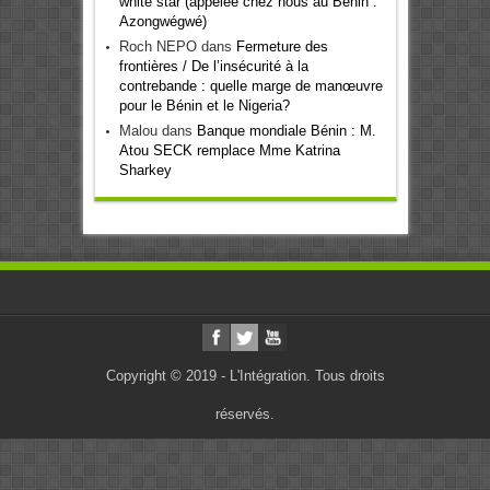
white star (appelée chez nous au Bénin :
Azongwégwé)
Roch NEPO
dans
Fermeture des
frontières / De l’insécurité à la
contrebande : quelle marge de manœuvre
pour le Bénin et le Nigeria?
Malou
dans
Banque mondiale Bénin : M.
Atou SECK remplace Mme Katrina
Sharkey
Copyright © 2019 - L'Intégration. Tous droits
réservés.