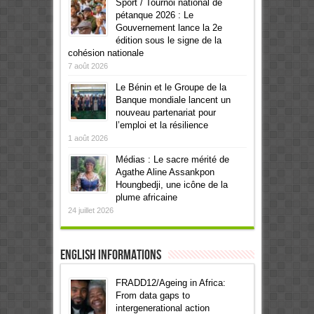
Sport / Tournoi national de
pétanque 2026 : Le
Gouvernement lance la 2e
édition sous le signe de la
cohésion nationale
7 août 2026
Le Bénin et le Groupe de la
Banque mondiale lancent un
nouveau partenariat pour
l’emploi et la résilience
1 août 2026
Médias : Le sacre mérité de
Agathe Aline Assankpon
Houngbedji, une icône de la
plume africaine
24 juillet 2026
English informations
FRADD12/Ageing in Africa:
From data gaps to
intergenerational action