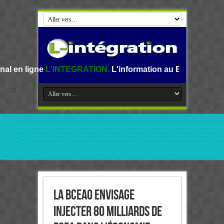
INTEGRATION.
L'information au Benin, en Afrique et dans l
La BCEAO envisage
injecter 80 milliards de