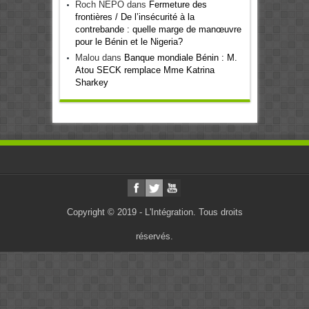
Roch NEPO
dans
Fermeture des
frontières / De l’insécurité à la
contrebande : quelle marge de manœuvre
pour le Bénin et le Nigeria?
Malou
dans
Banque mondiale Bénin : M.
Atou SECK remplace Mme Katrina
Sharkey
Copyright © 2019 - L'Intégration. Tous droits
réservés.