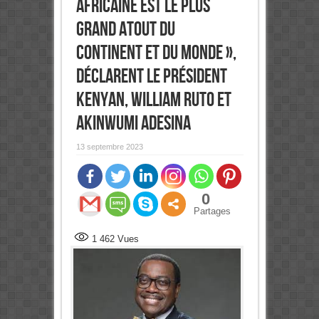
africaine est le plus
grand atout du
continent et du monde »,
déclarent le président
kenyan, William Ruto et
Akinwumi Adesina
13 septembre 2023
0
Partages
1 462
Vues