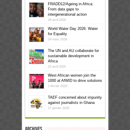
FRADD12/Ageing in Africa:
From data gaps to
intergenerational action
29 avril 2026
World Water Day 2026: Water
for Equality
24 mars 2026
The UN and AU collaborate for
sustainable development in
Africa
10 avril 2025
West African women join the
1000 at AfWID to drive solutions
1 février 2025
TAEF concerned about impunity
against journalists in Ghana
27 janvier 2025
Archives