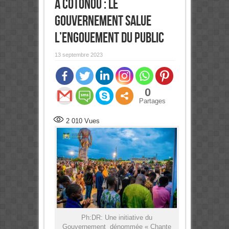
à Cotonou : Le
Gouvernement salue
l’engouement du public
13 septembre 2023
0
Partages
2 010
Vues
Ph:DR: Une initiative du
Gouvernement dénommée « Chante