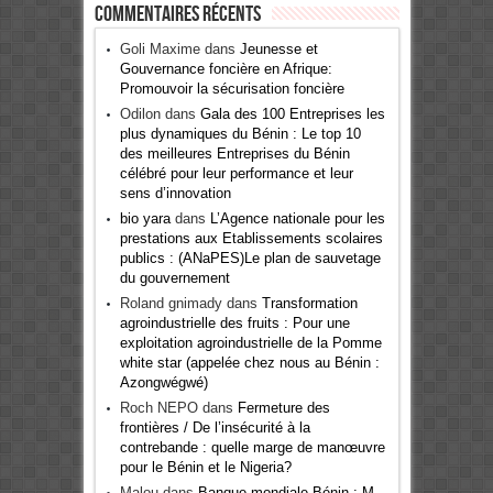
Commentaires récents
Goli Maxime
dans
Jeunesse et
Gouvernance foncière en Afrique:
Promouvoir la sécurisation foncière
Odilon
dans
Gala des 100 Entreprises les
plus dynamiques du Bénin : Le top 10
des meilleures Entreprises du Bénin
célébré pour leur performance et leur
sens d’innovation
bio yara
dans
L’Agence nationale pour les
prestations aux Etablissements scolaires
publics : (ANaPES)Le plan de sauvetage
du gouvernement
Roland gnimady
dans
Transformation
agroindustrielle des fruits : Pour une
exploitation agroindustrielle de la Pomme
white star (appelée chez nous au Bénin :
Azongwégwé)
Roch NEPO
dans
Fermeture des
frontières / De l’insécurité à la
contrebande : quelle marge de manœuvre
pour le Bénin et le Nigeria?
Malou
dans
Banque mondiale Bénin : M.