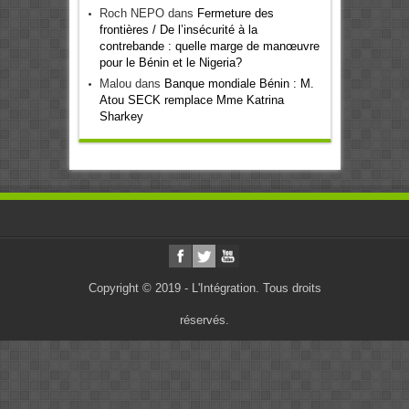
Roch NEPO
dans
Fermeture des
frontières / De l’insécurité à la
contrebande : quelle marge de manœuvre
pour le Bénin et le Nigeria?
Malou
dans
Banque mondiale Bénin : M.
Atou SECK remplace Mme Katrina
Sharkey
Copyright © 2019 - L'Intégration. Tous droits
réservés.