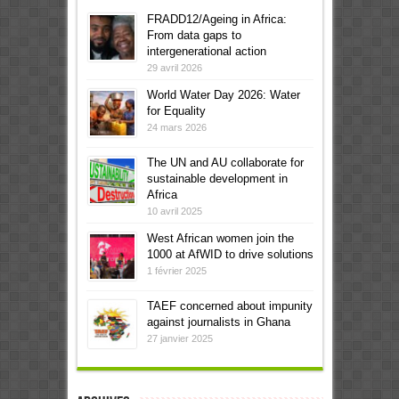
FRADD12/Ageing in Africa:
From data gaps to
intergenerational action
29 avril 2026
World Water Day 2026: Water
for Equality
24 mars 2026
The UN and AU collaborate for
sustainable development in
Africa
10 avril 2025
West African women join the
1000 at AfWID to drive solutions
1 février 2025
TAEF concerned about impunity
against journalists in Ghana
27 janvier 2025