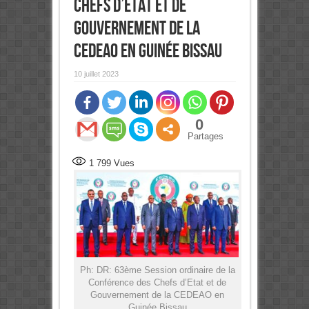
Chefs d’Etat et de
Gouvernement de la
CEDEAO en Guinée Bissau
10 juillet 2023
0
Partages
1 799
Vues
Ph: DR: 63ème Session ordinaire de la
Conférence des Chefs d’Etat et de
Gouvernement de la CEDEAO en
Guinée Bissau