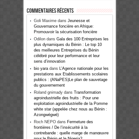
Commentaires récents
Goli Maxime
dans
Jeunesse et
Gouvernance foncière en Afrique:
Promouvoir la sécurisation foncière
Odilon
dans
Gala des 100 Entreprises les
plus dynamiques du Bénin : Le top 10
des meilleures Entreprises du Bénin
célébré pour leur performance et leur
sens d’innovation
bio yara
dans
L’Agence nationale pour les
prestations aux Etablissements scolaires
publics : (ANaPES)Le plan de sauvetage
du gouvernement
Roland gnimady
dans
Transformation
agroindustrielle des fruits : Pour une
exploitation agroindustrielle de la Pomme
white star (appelée chez nous au Bénin :
Azongwégwé)
Roch NEPO
dans
Fermeture des
frontières / De l’insécurité à la
contrebande : quelle marge de manœuvre
pour le Bénin et le Nigeria?