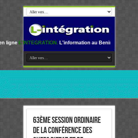
EGRATION.
L'information au Benin, en Afrique et dans le m
63ème Session ordinaire
de la Conférence des