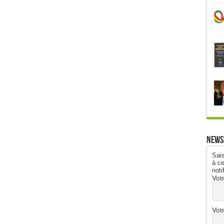
News
Sais
à ce
noti
Vot
Vot