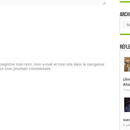
Arch
Arch
Réfl
registrer mon nom, mon e-mail et mon site dans le navigateur
our mon prochain commentaire.
clim
Afri
7 no
suc
5 jui