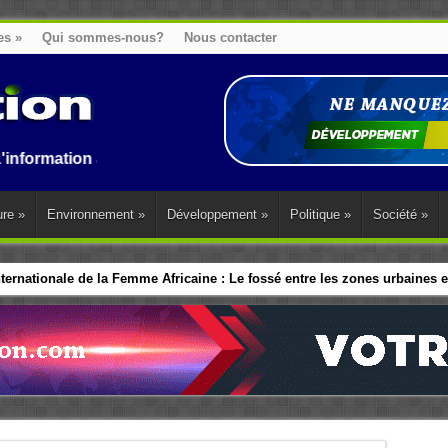
es
»
Qui sommes-nous?
Nous contacter
n au Benin, en Afrique et dans le monde.
ure
»
Environnement
»
Développement
»
Politique
»
Société
»
ernationale de la Femme Africaine : Le fossé entre les zones urbaines et