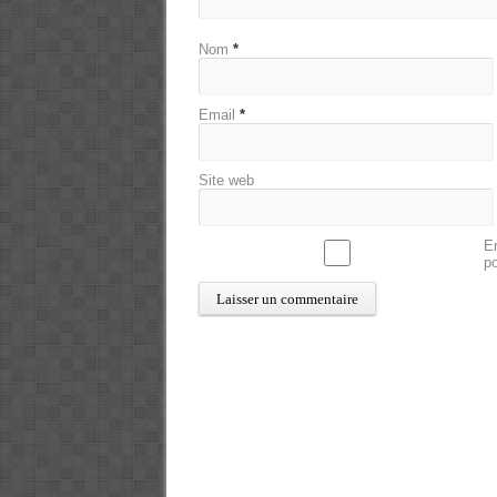
Nom
*
Email
*
Site web
En
p