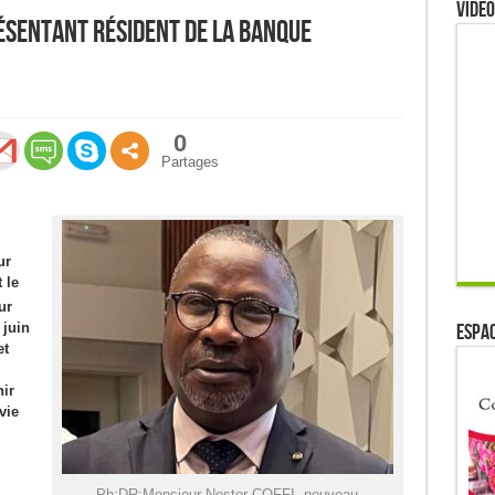
Video
ésentant Résident de la Banque
0
Partages
ur
 le
ur
ESPAC
 juin
et
ir
vie
Ph:DR:Monsieur Nestor COFFI, nouveau