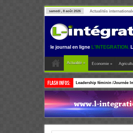
Actualités international
samedi , 8 août 2026
nvenue sur le journal en ligne
L'INTEGRATION.
L'informatio
Actualité
»
Economie
»
Agricult
Flash Infos:
Leadership féminin /Journée Int