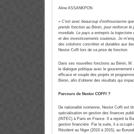
Aline ASSANKPON
« C’est avec beaucoup d’enthousiasme que
prends fonction au Bénin, pour renforcer le 
mondiale. Le pays a entrepris la trajectoir
et des investissements soutenus. Je m’emplo
des solutions concrètes et durables aux b
Nestor Coffi lors de sa prise de fonction.
Dans ses nouvelles fonctions au Bénin, M. Cof
le dialogue politique avec le gouvernement 
efficace et souple des projets et programm
Bénin, afin d’obtenir des résultats qui impac
Parcours de Nestor COFFI ?
De nationalité ivoirienne, Nestor Coffi est 
spécialisation en gestion des finances publ
(INTEC) à Paris en France. Il a rejoint la 
gestion financière. Par la suite, il a occup
Résident au Niger (2010 à 2015), au Burundi