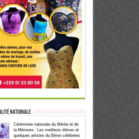
lité Nationale
Cérémonie nationale du Mérite et de
la Mémoire : Les meilleurs élèves et
quelques artistes du Bénin célébrées