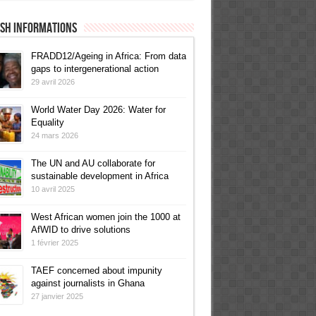
ish informations
FRADD12/Ageing in Africa: From data
gaps to intergenerational action
29 avril 2026
World Water Day 2026: Water for
Equality
24 mars 2026
The UN and AU collaborate for
sustainable development in Africa
10 avril 2025
West African women join the 1000 at
AfWID to drive solutions
1 février 2025
TAEF concerned about impunity
against journalists in Ghana
27 janvier 2025