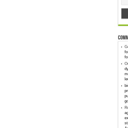
Comm
G
fo
fo
Od
dy
me
le
bi
pr
pu
g
R
ag
ex
st