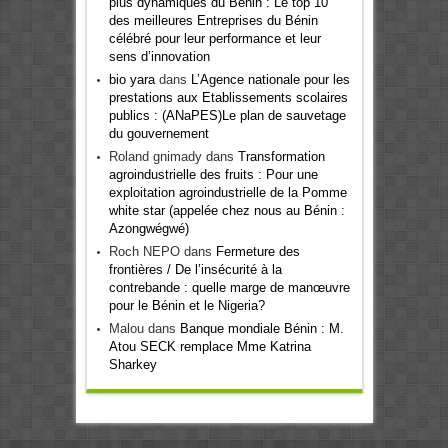
plus dynamiques du Bénin : Le top 10
des meilleures Entreprises du Bénin
célébré pour leur performance et leur
sens d’innovation
bio yara
dans
L’Agence nationale pour les
prestations aux Etablissements scolaires
publics : (ANaPES)Le plan de sauvetage
du gouvernement
Roland gnimady
dans
Transformation
agroindustrielle des fruits : Pour une
exploitation agroindustrielle de la Pomme
white star (appelée chez nous au Bénin :
Azongwégwé)
Roch NEPO
dans
Fermeture des
frontières / De l’insécurité à la
contrebande : quelle marge de manœuvre
pour le Bénin et le Nigeria?
Malou
dans
Banque mondiale Bénin : M.
Atou SECK remplace Mme Katrina
Sharkey