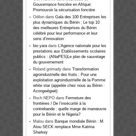
Gouvernance foncière en Afrique:
Promouvoir la sécurisation foncière
Odilon
dans
Gala des 100 Entreprises les
plus dynamiques du Bénin : Le top 10
des meilleures Entreprises du Bénin
célébré pour leur performance et leur
sens d’innovation
bio yara
dans
L’Agence nationale pour les
prestations aux Etablissements scolaires
publics : (ANaPES)Le plan de sauvetage
du gouvernement
Roland gnimady
dans
Transformation
agroindustrielle des fruits : Pour une
exploitation agroindustrielle de la Pomme
white star (appelée chez nous au Bénin :
Azongwégwé)
Roch NEPO
dans
Fermeture des
frontières / De l’insécurité à la
contrebande : quelle marge de manœuvre
pour le Bénin et le Nigeria?
Malou
dans
Banque mondiale Bénin : M.
Atou SECK remplace Mme Katrina
Sharkey