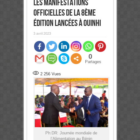
Les manifestations
officielles de la 8ème
édition lancées à Ouinhi
3 avril 2023
0
Partages
2 256
Vues
Ph:DR: Journée mondiale de
l’Alimentation au Bénin