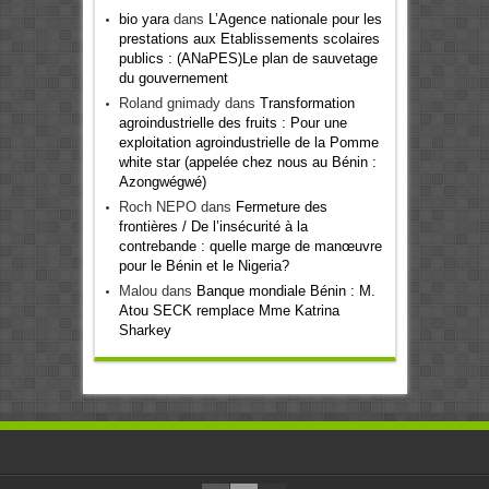
bio yara
dans
L’Agence nationale pour les
prestations aux Etablissements scolaires
publics : (ANaPES)Le plan de sauvetage
du gouvernement
Roland gnimady
dans
Transformation
agroindustrielle des fruits : Pour une
exploitation agroindustrielle de la Pomme
white star (appelée chez nous au Bénin :
Azongwégwé)
Roch NEPO
dans
Fermeture des
frontières / De l’insécurité à la
contrebande : quelle marge de manœuvre
pour le Bénin et le Nigeria?
Malou
dans
Banque mondiale Bénin : M.
Atou SECK remplace Mme Katrina
Sharkey