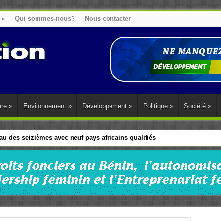
»
Qui sommes-nous?
Nous contacter
ure
»
Environnement
»
Développement
»
Politique
»
Société
»
u des seizièmes avec neuf pays africains qualifiés
t sa diaspora tentent de parler d’une seule voix sur la question des répar