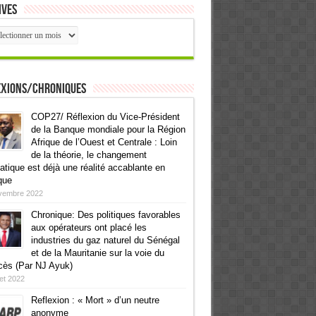
ives
ives
exions/Chroniques
COP27/ Réflexion du Vice-Président
de la Banque mondiale pour la Région
Afrique de l’Ouest et Centrale : Loin
de la théorie, le changement
atique est déjà une réalité accablante en
que
vembre 2022
Chronique: Des politiques favorables
aux opérateurs ont placé les
industries du gaz naturel du Sénégal
et de la Mauritanie sur la voie du
cès (Par NJ Ayuk)
llet 2022
Reflexion : « Mort » d’un neutre
anonyme