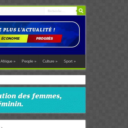
Afrique
»
People
»
Culture
»
Sport
»
ations