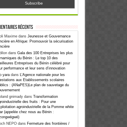
entaires récents
oli Maxime
dans
Jeunesse et Gouvernance
ncière en Afrique: Promouvoir la sécurisation
ncière
ilon
dans
Gala des 100 Entreprises les plus
namiques du Bénin : Le top 10 des
illeures Entreprises du Bénin célébré pour
ur performance et leur sens d’innovation
o yara
dans
L’Agence nationale pour les
estations aux Etablissements scolaires
blics : (ANaPES)Le plan de sauvetage du
ouvernement
oland gnimady
dans
Transformation
roindustrielle des fruits : Pour une
ploitation agroindustrielle de la Pomme white
ar (appelée chez nous au Bénin :
zongwégwé)
och NEPO
dans
Fermeture des frontières /