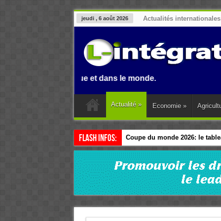
Actualités internationales
jeudi , 6 août 2026
n, en Afrique et dans le monde.
Actualité
»
Economie
»
Agricult
Flash Infos:
Coupe du monde 2026: le tablea
Esclavage: à Accra, l’Afrique e