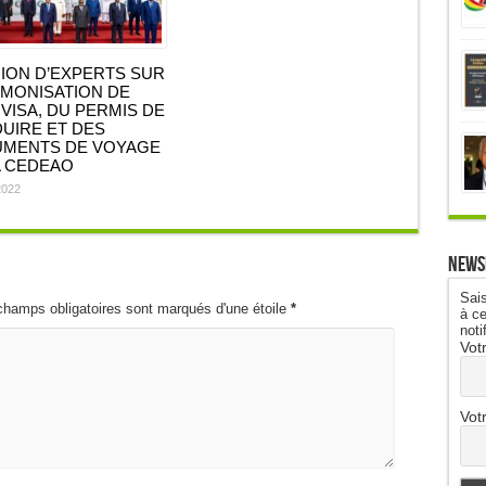
ION D’EXPERTS SUR
RMONISATION DE
VISA, DU PERMIS DE
UIRE ET DES
MENTS DE VOYAGE
A CEDEAO
2022
News
Sais
champs obligatoires sont marqués d'une étoile
*
à ce
noti
Vot
Vot