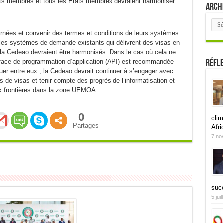
ats membres et tous les Etats membres devraient harmoniser
Arch
Arch
rnées et convenir des termes et conditions de leurs systèmes
les systèmes de demande existants qui délivrent des visas en
 la Cedeao devraient être harmonisés. Dans le cas où cela ne
Réfl
nterface de programmation d’application (API) est recommandée
r entre eux ; la Cedeao devrait continuer à s’engager avec
 de visas et tenir compte des progrès de l’informatisation et
ux frontières dans la zone UEMOA.
0
clim
Partages
Afri
7 no
suc
5 jui