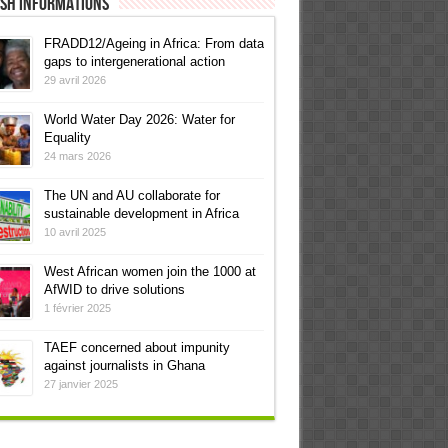
ish informations
FRADD12/Ageing in Africa: From data
gaps to intergenerational action
29 avril 2026
World Water Day 2026: Water for
Equality
24 mars 2026
The UN and AU collaborate for
sustainable development in Africa
10 avril 2025
West African women join the 1000 at
AfWID to drive solutions
1 février 2025
TAEF concerned about impunity
against journalists in Ghana
27 janvier 2025