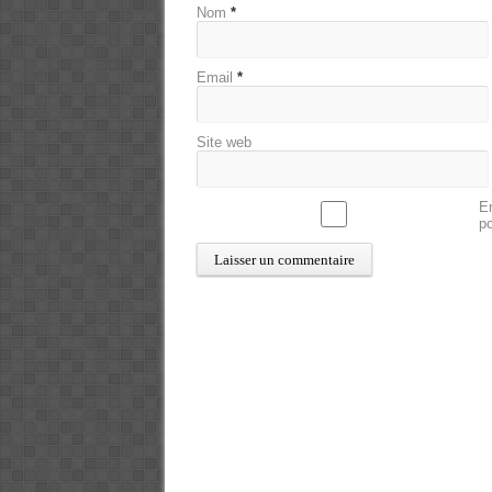
Nom
*
Email
*
Site web
En
p