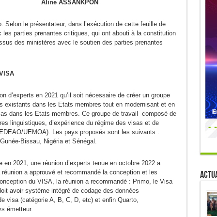
Aline ASSANKPON
elon le présentateur, dans l’exécution de cette feuille de
s parties prenantes critiques, qui ont abouti à la constitution
sus des ministères avec le soutien des parties prenantes
OVISA
on d’experts en 2021 qu’il soit nécessaire de créer un groupe
sas existants dans les Etats membres tout en modernisant et en
visas dans les Etats membres. Ce groupe de travail composé de
res linguistiques, d’expérience du régime des visas et de
 (CEDEAO/UEMOA). Les pays proposés sont les suivants :
 Gunée-Bissau, Nigéria et Sénégal.
ue en 2021, une réunion d’experts tenue en octobre 2022 a
 réunion a approuvé et recommandé la conception et les
Actua
onception du VISA, la réunion a recommandé : Primo, le Visa
l doit avoir système intégré de codage des données
 de visa (catégorie A, B, C, D, etc) et enfin Quarto,
ys émetteur.