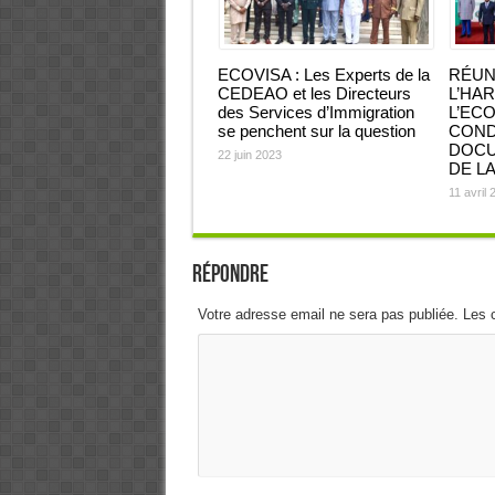
ECOVISA : Les Experts de la
RÉUN
CEDEAO et les Directeurs
L’HA
des Services d’Immigration
L’ECO
se penchent sur la question
COND
DOCU
22 juin 2023
DE L
11 avril 
Répondre
Votre adresse email ne sera pas publiée. Les 