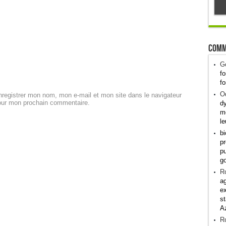
Comm
G
fo
fo
Od
registrer mon nom, mon e-mail et mon site dans le navigateur
our mon prochain commentaire.
dy
me
le
bi
pr
pu
g
R
ag
ex
st
A
R