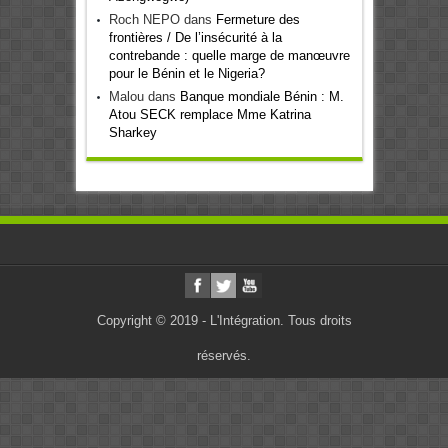
Roch NEPO
dans
Fermeture des
frontières / De l’insécurité à la
contrebande : quelle marge de manœuvre
pour le Bénin et le Nigeria?
Malou
dans
Banque mondiale Bénin : M.
Atou SECK remplace Mme Katrina
Sharkey
Copyright © 2019 - L'Intégration. Tous droits
réservés.