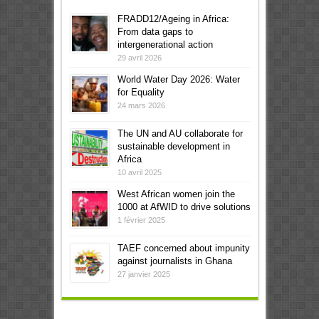
FRADD12/Ageing in Africa:
From data gaps to
intergenerational action
29 avril 2026
World Water Day 2026: Water
for Equality
24 mars 2026
The UN and AU collaborate for
sustainable development in
Africa
10 avril 2025
West African women join the
1000 at AfWID to drive solutions
1 février 2025
TAEF concerned about impunity
against journalists in Ghana
27 janvier 2025