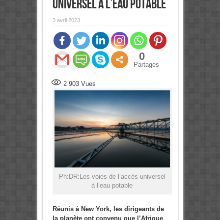
universel à l’eau potable
3 avril 2023
0
Partages
2 903
Vues
Ph:DR:Les voies de l’accès universel
à l’eau potable
Réunis à New York, les dirigeants de
la planète ont convenu que l’Afrique