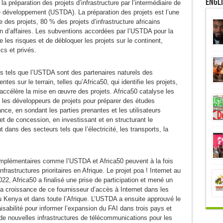
Engl
préparation des projets d’infrastructure par l’intermédiaire de
 développement (USTDA). La préparation des projets est l’une
e des projets, 80 % des projets d’infrastructure africains
lan d’affaires. Les subventions accordées par l’USTDA pour la
 les risques et de débloquer les projets sur le continent,
cs et privés.
ets tels que l’USTDA sont des partenaires naturels des
ntes sur le terrain, telles qu’Africa50, qui identifie les projets,
 accélère la mise en œuvre des projets. Africa50 catalyse les
ec les développeurs de projets pour préparer des études
ce, en sondant les parties prenantes et les utilisateurs
et de concession, en investissant et en structurant le
nt dans des secteurs tels que l’électricité, les transports, la
complémentaires comme l’USTDA et Africa50 peuvent à la fois
rastructures prioritaires en Afrique. Le projet poa ! Internet au
2, Africa50 a finalisé une prise de participation et mené un
 la croissance de ce fournisseur d’accès à Internet dans les
 Kenya et dans toute l’Afrique. L’USTDA a ensuite approuvé le
sabilité pour informer l’expansion du FAI dans trois pays et
 de nouvelles infrastructures de télécommunications pour les