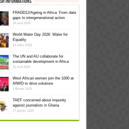
ish informations
FRADD12/Ageing in Africa: From data
gaps to intergenerational action
29 avril 2026
World Water Day 2026: Water for
Equality
24 mars 2026
The UN and AU collaborate for
sustainable development in Africa
10 avril 2025
West African women join the 1000 at
AfWID to drive solutions
1 février 2025
TAEF concerned about impunity
against journalists in Ghana
27 janvier 2025