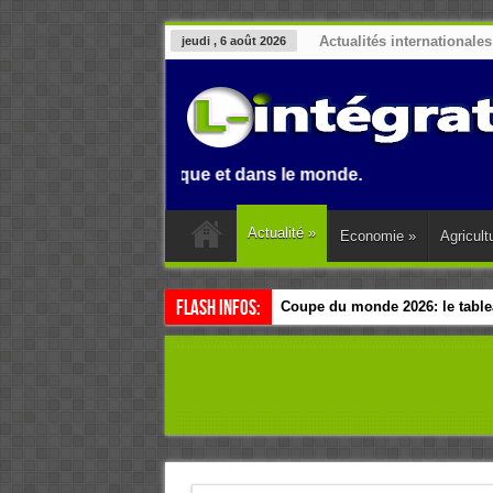
Actualités internationales
jeudi , 6 août 2026
in, en Afrique et dans le monde.
Actualité
»
Economie
»
Agricult
Flash Infos:
Coupe du monde 2026: le tablea
Esclavage: à Accra, l’Afrique e