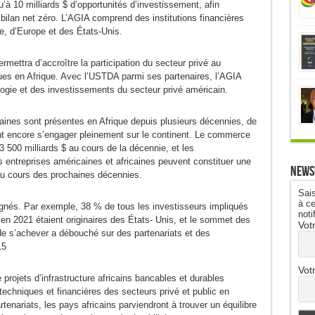
u’à 10 milliards $ d’opportunités d’investissement, afin
n bilan net zéro. L’AGIA comprend des institutions financières
ue, d’Europe et des États-Unis.
mettra d’accroître la participation du secteur privé au
ues en Afrique. Avec l’USTDA parmi ses partenaires, l’AGIA
hnologie et des investissements du secteur privé américain.
aines sont présentes en Afrique depuis plusieurs décennies, de
t encore s’engager pleinement sur le continent. Le commerce
 3 500 milliards $ au cours de la décennie, et les
s entreprises américaines et africaines peuvent constituer une
News
au cours des prochaines décennies.
Sais
à ce
ulignés. Par exemple, 38 % de tous les investisseurs impliqués
noti
 en 2021 étaient originaires des États- Unis, et le sommet des
Vot
 de s’achever a débouché sur des partenariats et des
15
Vot
projets d’infrastructure africains bancables et durables
techniques et financières des secteurs privé et public en
tenariats, les pays africains parviendront à trouver un équilibre