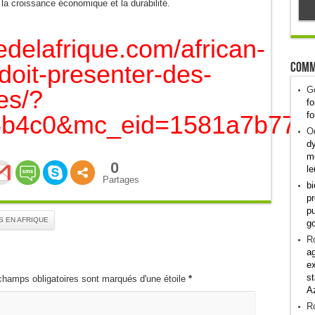
la croissance économique et la durabilité.
edelafrique.com/african-
Comm
doit-presenter-des-
G
es/?
fo
fo
6b4c0&mc_eid=1581a7b77e
Od
dy
me
0
le
Partages
bi
pr
pu
 EN AFRIQUE
g
R
ag
ex
st
champs obligatoires sont marqués d'une étoile
*
A
R