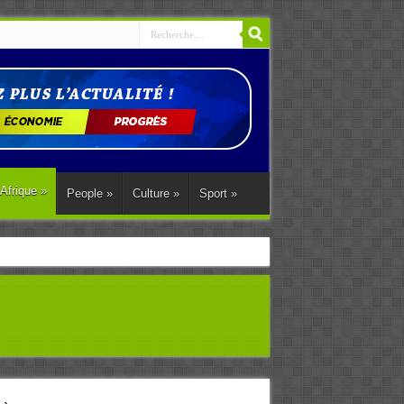
Afrique
»
People
»
Culture
»
Sport
»
ations