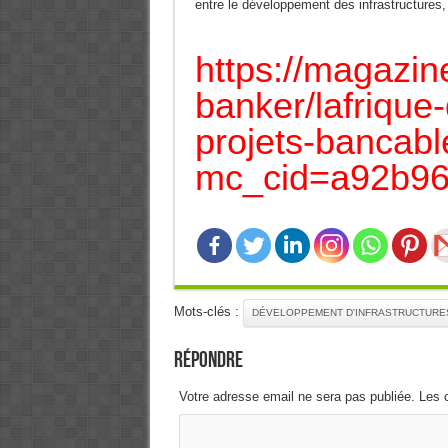
entre le développement des infrastructures, 
https://magazin
banker/lafrique-
projets-bancabl
mc_cid=a92b9
Mots-clés :
DÉVELOPPEMENT D'INFRASTRUCTURES
Répondre
Votre adresse email ne sera pas publiée. Les 