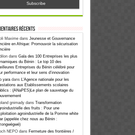
entaires récents
oli Maxime
dans
Jeunesse et Gouvernance
ncière en Afrique: Promouvoir la sécurisation
ncière
ilon
dans
Gala des 100 Entreprises les plus
namiques du Bénin : Le top 10 des
illeures Entreprises du Bénin célébré pour
ur performance et leur sens d’innovation
o yara
dans
L’Agence nationale pour les
estations aux Etablissements scolaires
blics : (ANaPES)Le plan de sauvetage du
ouvernement
oland gnimady
dans
Transformation
roindustrielle des fruits : Pour une
ploitation agroindustrielle de la Pomme white
ar (appelée chez nous au Bénin :
zongwégwé)
och NEPO
dans
Fermeture des frontières /