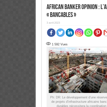
African Banker Opinion : L’
« bancables »
3 avril 2023
1 592
Vues
Ph: DR: Le développement d’une réserve
de projets d’infrastructure africains ban
durables nécessitera la coordination