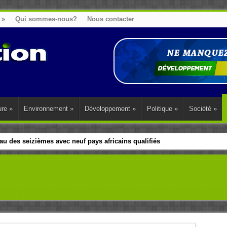
»
Qui sommes-nous?
Nous contacter
ure
»
Environnement
»
Développement
»
Politique
»
Société
»
u des seizièmes avec neuf pays africains qualifiés
t sa diaspora tentent de parler d’une seule voix sur la question des répar