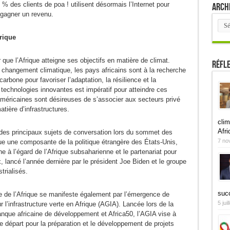
% des clients de poa ! utilisent désormais l’Internet pour
Arch
r gagner un revenu.
Arch
frique
 que l’Afrique atteigne ses objectifs en matière de climat.
Réfl
 changement climatique, les pays africains sont à la recherche
arbone pour favoriser l’adaptation, la résilience et la
echnologies innovantes est impératif pour atteindre ces
 américaines sont désireuses de s’associer aux secteurs privé
atière d’infrastructures.
clim
Afri
 des principaux sujets de conversation lors du sommet des
7 no
ue une composante de la politique étrangère des États-Unis,
 à l’égard de l’Afrique subsaharienne et le partenariat pour
x, lancé l’année dernière par le président Joe Biden et le groupe
trialisés.
suc
que de l’Afrique se manifeste également par l’émergence de
5 jui
ur l’infrastructure verte en Afrique (AGIA). Lancée lors de la
Banque africaine de développement et Africa50, l’AGIA vise à
de départ pour la préparation et le développement de projets