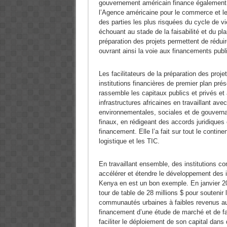
gouvernement américain finance également la 
l’Agence américaine pour le commerce et le
des parties les plus risquées du cycle de vi
échouant au stade de la faisabilité et du p
préparation des projets permettent de réduire
ouvrant ainsi la voie aux financements publi
Les facilitateurs de la préparation des proj
institutions financières de premier plan prése
rassemble les capitaux publics et privés et
infrastructures africaines en travaillant av
environnementales, sociales et de gouvernan
finaux, en rédigeant des accords juridiques 
financement. Elle l’a fait sur tout le contine
logistique et les TIC.
En travaillant ensemble, des institutions 
accélérer et étendre le développement des inf
Kenya en est un bon exemple. En janvier 202
tour de table de 28 millions $ pour soutenir
communautés urbaines à faibles revenus au
financement d’une étude de marché et de fai
faciliter le déploiement de son capital dans