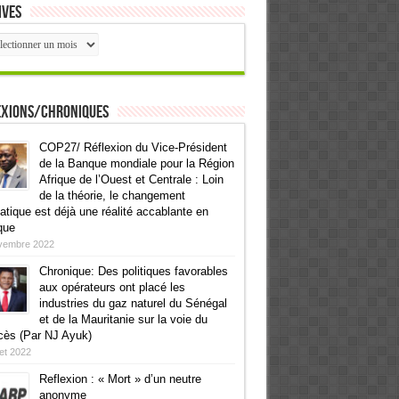
ives
ives
exions/Chroniques
COP27/ Réflexion du Vice-Président
de la Banque mondiale pour la Région
Afrique de l’Ouest et Centrale : Loin
de la théorie, le changement
atique est déjà une réalité accablante en
que
vembre 2022
Chronique: Des politiques favorables
aux opérateurs ont placé les
industries du gaz naturel du Sénégal
et de la Mauritanie sur la voie du
cès (Par NJ Ayuk)
llet 2022
Reflexion : « Mort » d’un neutre
anonyme