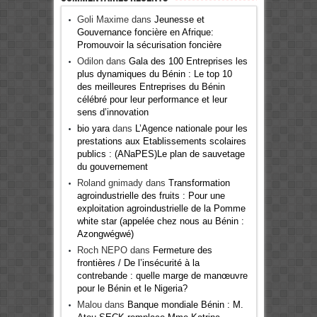
Goli Maxime
dans
Jeunesse et
Gouvernance foncière en Afrique:
Promouvoir la sécurisation foncière
Odilon
dans
Gala des 100 Entreprises les
plus dynamiques du Bénin : Le top 10
des meilleures Entreprises du Bénin
célébré pour leur performance et leur
sens d’innovation
bio yara
dans
L’Agence nationale pour les
prestations aux Etablissements scolaires
publics : (ANaPES)Le plan de sauvetage
du gouvernement
Roland gnimady
dans
Transformation
agroindustrielle des fruits : Pour une
exploitation agroindustrielle de la Pomme
white star (appelée chez nous au Bénin :
Azongwégwé)
Roch NEPO
dans
Fermeture des
frontières / De l’insécurité à la
contrebande : quelle marge de manœuvre
pour le Bénin et le Nigeria?
Malou
dans
Banque mondiale Bénin : M.