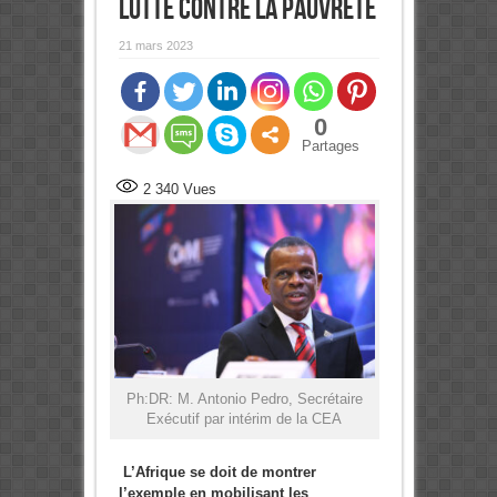
lutte contre la pauvreté
21 mars 2023
0
Partages
2 340
Vues
Ph:DR: M. Antonio Pedro, Secrétaire
Exécutif par intérim de la CEA
L’Afrique se doit de montrer
l’exemple en mobilisant les