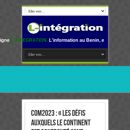
TION.
L'information au Benin, en Afrique et dans le monde.
CoM2023 : « Les défis
auxquels le continent