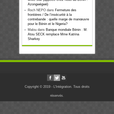
Azongwégwé)
Roch NEPO
dans
Fermeture des
frontières / De l’insécurité à la
contrebande : quelle marge de manœuvre
pour le Bénin et le Nigeria?
Malou
dans
Banque mondiale Bénin : M.
Atou SECK remplace Mme Katrina
Sharkey
Copyright © 2019 - L'Intégration. Tous droits
réservés.