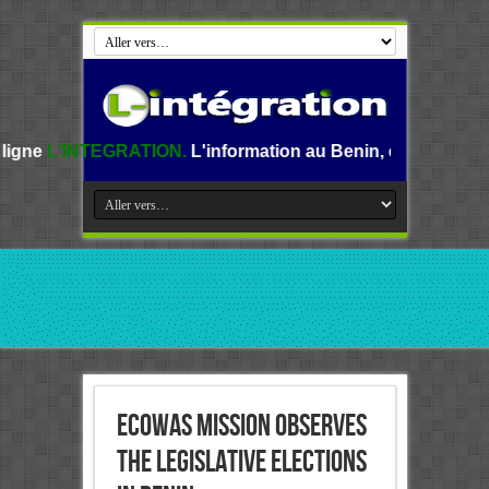
GRATION.
L'information au Benin, en Afrique et dans le mon
ECOWAS Mission Observes
the Legislative Elections