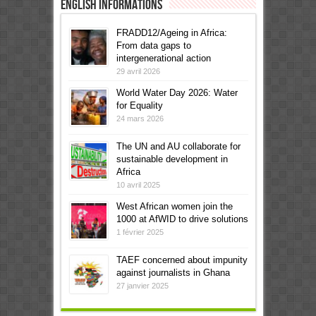
English informations
FRADD12/Ageing in Africa:
From data gaps to
intergenerational action
29 avril 2026
World Water Day 2026: Water
for Equality
24 mars 2026
The UN and AU collaborate for
sustainable development in
Africa
10 avril 2025
West African women join the
1000 at AfWID to drive solutions
1 février 2025
TAEF concerned about impunity
against journalists in Ghana
27 janvier 2025