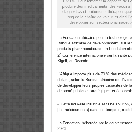
Ph: DR: Pour renforcer la capacité de l’A
produire des médicaments, des vaccins, 
diagnostics et traitements thérapeutique
long de la chaîne de valeur, et ainsi l’
développer son secteur pharmaceuti
La Fondation africaine pour la technologie 
Banque africaine de développement, sur le 
produits pharmaceutiques : la Fondation afr
e
2
Conférence internationale sur la santé pu
Kigali, au Rwanda.
L’Afrique importe plus de 70 % des médicame
dollars, selon la Banque africaine de déve
de développer leurs propres capacités de f
de santé publique, stratégiques et économi
« Cette nouvelle initiative est une solution,
[les médicaments] dans les temps », a décl
La Fondation, hébergée par le gouvernement 
2023.