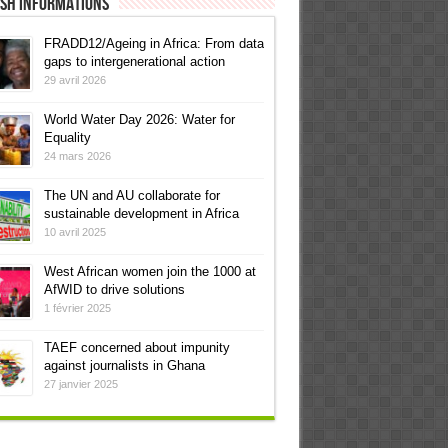
ish informations
FRADD12/Ageing in Africa: From data
gaps to intergenerational action
29 avril 2026
World Water Day 2026: Water for
Equality
24 mars 2026
The UN and AU collaborate for
sustainable development in Africa
10 avril 2025
West African women join the 1000 at
AfWID to drive solutions
1 février 2025
TAEF concerned about impunity
against journalists in Ghana
27 janvier 2025