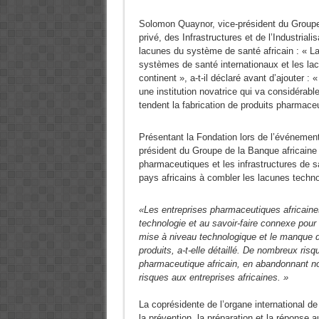
Solomon Quaynor, vice-président du Groupe
privé, des Infrastructures et de l’Industrial
lacunes du système de santé africain : « La
systèmes de santé internationaux et les la
continent », a-t-il déclaré avant d’ajouter :
une institution novatrice qui va considérabl
tendent la fabrication de produits pharmace
Présentant la Fondation lors de l’événeme
président du Groupe de la Banque africaine
pharmaceutiques et les infrastructures de sa
pays africains à combler les lacunes techno
«Les entreprises pharmaceutiques africaines 
technologie et au savoir-faire connexe pour 
mise à niveau technologique et le manque de 
produits, a-t-elle détaillé. De nombreux ris
pharmaceutique africain, en abandonnant not
risques aux entreprises africaines. »
La coprésidente de l’organe international d
la prévention, la préparation et la réponse