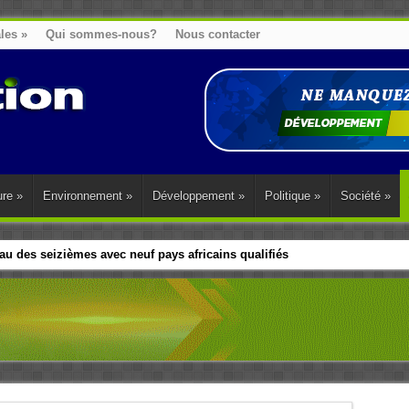
ales
»
Qui sommes-nous?
Nous contacter
ure
»
Environnement
»
Développement
»
Politique
»
Société
»
u des seizièmes avec neuf pays africains qualifiés
t sa diaspora tentent de parler d’une seule voix sur la question des répar