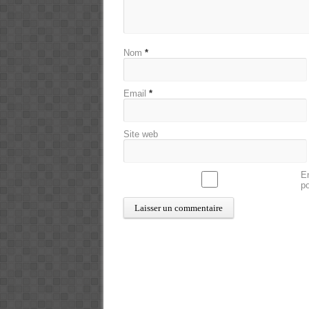
Nom
*
Email
*
Site web
En
p