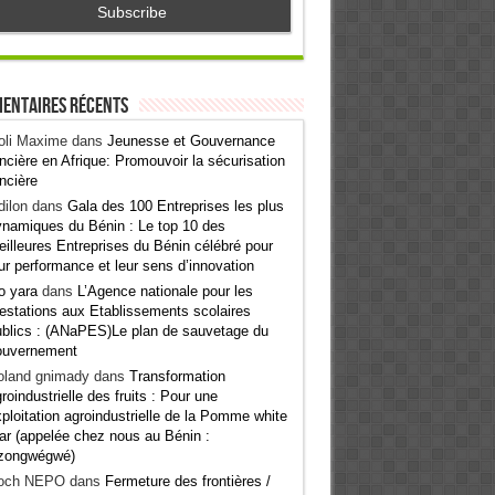
entaires récents
oli Maxime
dans
Jeunesse et Gouvernance
ncière en Afrique: Promouvoir la sécurisation
ncière
ilon
dans
Gala des 100 Entreprises les plus
namiques du Bénin : Le top 10 des
illeures Entreprises du Bénin célébré pour
ur performance et leur sens d’innovation
o yara
dans
L’Agence nationale pour les
estations aux Etablissements scolaires
blics : (ANaPES)Le plan de sauvetage du
ouvernement
oland gnimady
dans
Transformation
roindustrielle des fruits : Pour une
ploitation agroindustrielle de la Pomme white
ar (appelée chez nous au Bénin :
zongwégwé)
och NEPO
dans
Fermeture des frontières /