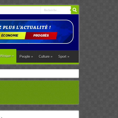
Afrique
»
People
»
Culture
»
Sport
»
ations