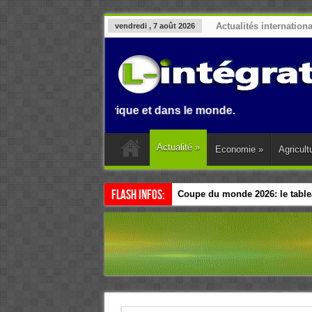
Actualités internation
vendredi , 7 août 2026
enin, en Afrique et dans le monde.
Actualité
»
Economie
»
Agricult
Flash Infos:
Coupe du monde 2026: le tablea
Esclavage: à Accra, l’Afrique e