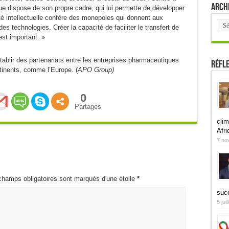
Arch
que dispose de son propre cadre, qui lui permette de développer
té intellectuelle confère des monopoles qui donnent aux
Arch
 des technologies. Créer la capacité de faciliter le transfert de
est important. »
tablir des partenariats entre les entreprises pharmaceutiques
Réfl
tinents, comme l’Europe. (
APO Group)
0
Partages
clim
Afri
7 no
champs obligatoires sont marqués d'une étoile
*
suc
5 jui