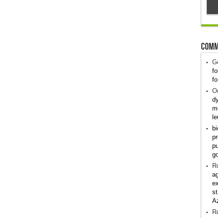
Comm
G
fo
fo
Od
dy
me
le
bi
pr
pu
g
R
ag
ex
st
A
R