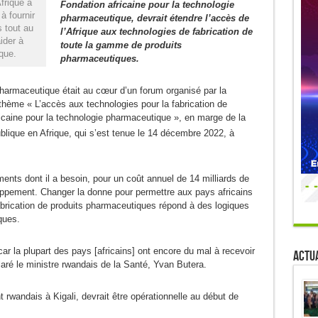
frique à
Fondation africaine pour la technologie
à fournir
pharmaceutique, devrait étendre l’accès de
s tout au
l’Afrique aux technologies de fabrication de
aider à
toute la gamme de produits
que.
pharmaceutiques.
pharmaceutique était au cœur d’un forum organisé par la
thème « L’accès aux technologies pour la fabrication de
icaine pour la technologie pharmaceutique », en marge de la
blique en Afrique, qui s’est tenue le 14 décembre 2022, à
nts dont il a besoin, pour un coût annuel de 14 milliards de
loppement. Changer la donne pour permettre aux pays africains
abrication de produits pharmaceutiques répond à des logiques
ques.
 car la plupart des pays [africains] ont encore du mal à recevoir
Actua
aré le ministre rwandais de la Santé, Yvan Butera.
rwandais à Kigali, devrait être opérationnelle au début de