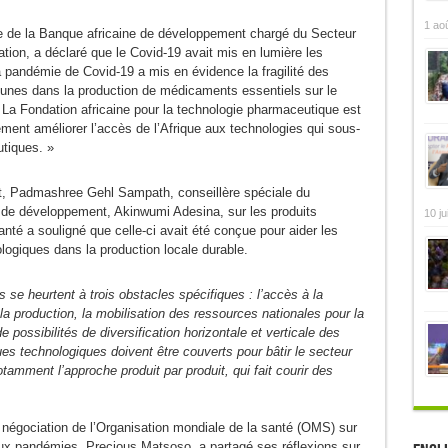
1 ao
 de la Banque africaine de développement chargé du Secteur
isation, a déclaré que le Covid-19 avait mis en lumière les
 pandémie de Covid-19 a mis en évidence la fragilité des
cunes dans la production de médicaments essentiels sur le
 « La Fondation africaine pour la technologie pharmaceutique est
ement améliorer l’accès de l’Afrique aux technologies qui sous-
utiques. »
nt, Padmashree Gehl Sampath, conseillère spéciale du
 de développement, Akinwumi Adesina, sur les produits
10 ju
nté a souligné que celle-ci avait été conçue pour aider les
logiques dans la production locale durable.
se heurtent à trois obstacles spécifiques : l’accès à la
la production, la mobilisation des ressources nationales pour la
possibilités de diversification horizontale et verticale des
ques technologiques doivent être couverts pour bâtir le secteur
amment l’approche produit par produit, qui fait courir des
e négociation de l’Organisation mondiale de la santé (OMS) sur
 aux pandémies, Precious Matsoso, a partagé ses réflexions sur