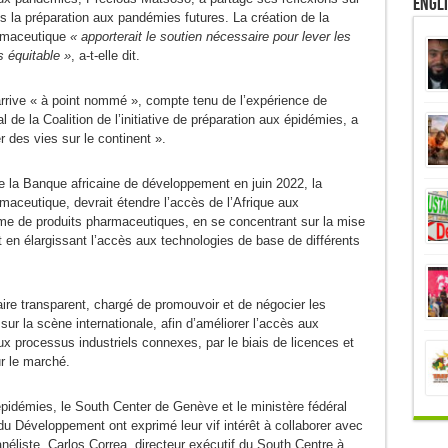
Engl
 la préparation aux pandémies futures. La création de la
armaceutique
« apporterait le soutien nécessaire pour lever les
 équitable »
, a-t-elle dit.
arrive « à point nommé », compte tenu de l’expérience de
 de la Coalition de l’initiative de préparation aux épidémies, a
er des vies sur le continent ».
e la Banque africaine de développement en juin 2022, la
maceutique, devrait étendre l’accès de l’Afrique aux
mme de produits pharmaceutiques, en se concentrant sur la mise
en élargissant l’accès aux technologies de base de différents
ire transparent, chargé de promouvoir et de négocier les
sur la scène internationale, afin d’améliorer l’accès aux
ux processus industriels connexes, par le biais de licences et
r le marché.
épidémies, le South Center de Genève et le ministère fédéral
u Développement ont exprimé leur vif intérêt à collaborer avec
anéliste, Carlos Correa, directeur exécutif du South Centre à