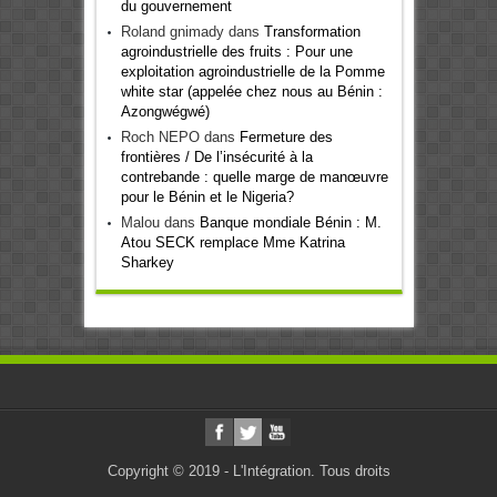
du gouvernement
Roland gnimady
dans
Transformation
agroindustrielle des fruits : Pour une
exploitation agroindustrielle de la Pomme
white star (appelée chez nous au Bénin :
Azongwégwé)
Roch NEPO
dans
Fermeture des
frontières / De l’insécurité à la
contrebande : quelle marge de manœuvre
pour le Bénin et le Nigeria?
Malou
dans
Banque mondiale Bénin : M.
Atou SECK remplace Mme Katrina
Sharkey
Copyright © 2019 - L'Intégration. Tous droits