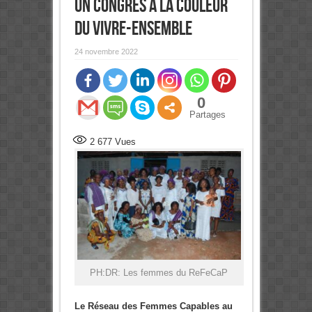
Un congrès à la couleur
du vivre-ensemble
24 novembre 2022
0
Partages
2 677
Vues
PH:DR: Les femmes du ReFeCaP
Le Réseau des Femmes Capables au