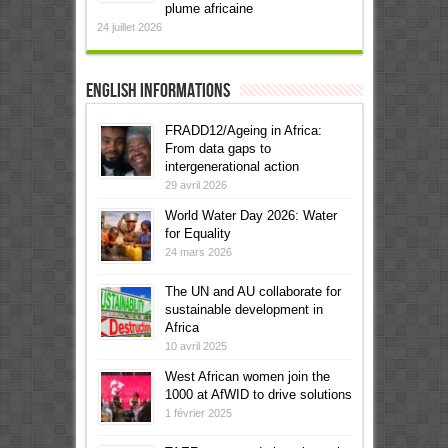
plume africaine
24 juillet 2026
English informations
FRADD12/Ageing in Africa:
From data gaps to
intergenerational action
29 avril 2026
World Water Day 2026: Water
for Equality
24 mars 2026
The UN and AU collaborate for
sustainable development in
Africa
10 avril 2025
West African women join the
1000 at AfWID to drive solutions
1 février 2025