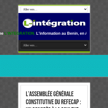
ON.
L'information au Benin, en Afrique et dans le monde.
L’Assemblée générale
constitutive du ReFeCaP :