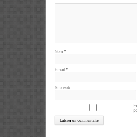
Nom
*
Email
*
Site web
En
p