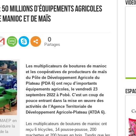
Video
: 50 millions d’équipements agricoles
 manioc et de maïs
0
Partages
Les multiplicateurs de boutures de manioc
et les coopératives de producteurs de maïs
du Pôle de Développement Agricole du
Plateau (PDA 6) ont reçu d’importants
équipements agricoles, le vendredi 23
ESPAC
septembre 2022 à Pobè. C’est un coup de
pouce entrant dans la mise en œuvre des
activités de l’Agence Territoriale de
Développement Agricole-Plateau (ATDA 6).
C/MAEP en
Les multiplicateurs de boutures de manioc ont
réduire la
reçu 6 tricycles, 14 pousse-pousse, 200
 de la
machettes et 200 houes en bois. Tandis que les