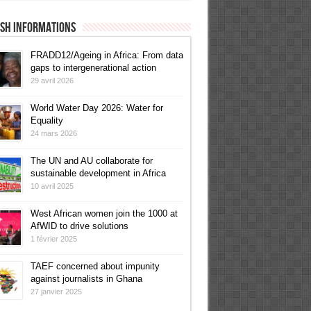
ish informations
FRADD12/Ageing in Africa: From data
gaps to intergenerational action
29 avril 2026
World Water Day 2026: Water for
Equality
24 mars 2026
The UN and AU collaborate for
sustainable development in Africa
10 avril 2025
West African women join the 1000 at
AfWID to drive solutions
1 février 2025
TAEF concerned about impunity
against journalists in Ghana
27 janvier 2025