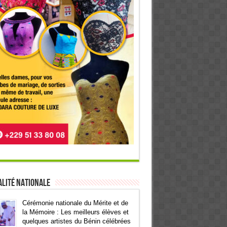
lité Nationale
Cérémonie nationale du Mérite et de
la Mémoire : Les meilleurs élèves et
quelques artistes du Bénin célébrées