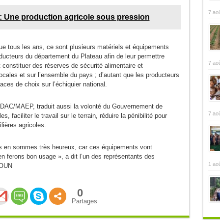
7 ao
 : Une production agricole sous pression
 tous les ans, ce sont plusieurs matériels et équipements
oducteurs du département du Plateau afin de leur permettre
7 ao
et constituer des réserves de sécurité alimentaire et
cales et sur l’ensemble du pays ; d’autant que les producteurs
ces de choix sur l’échiquier national.
e DAC/MAEP, traduit aussi la volonté du Gouvernement de
7 ao
faciliter le travail sur le terrain, réduire la pénibilité pour
ilières agricoles.
s en sommes très heureux, car ces équipements vont
en ferons bon usage », a dit l’un des représentants des
1 ao
HOUN
0
Partages