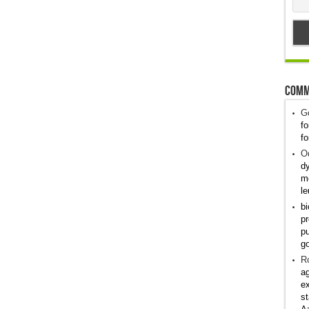
Comm
G
fo
fo
Od
dy
me
le
bi
pr
pu
g
R
ag
ex
st