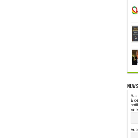
News
Sais
à ce
noti
Vot
Vot