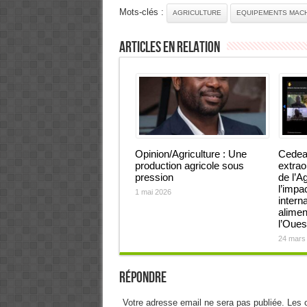
Mots-clés :
AGRICULTURE
EQUIPEMENTS MACH
Articles en relation
Opinion/Agriculture : Une
Cedea
production agricole sous
extrao
pression
de l’A
l’impac
1 mai 2026
interna
alimen
l’Oues
24 mars
Répondre
Votre adresse email ne sera pas publiée. Les 