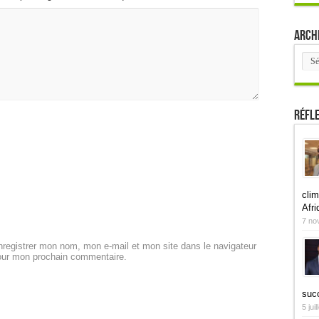
Arch
Arch
Réfl
clim
Afri
7 no
registrer mon nom, mon e-mail et mon site dans le navigateur
our mon prochain commentaire.
suc
5 jui