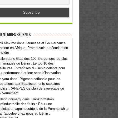
entaires récents
oli Maxime
dans
Jeunesse et Gouvernance
ncière en Afrique: Promouvoir la sécurisation
ncière
ilon
dans
Gala des 100 Entreprises les plus
namiques du Bénin : Le top 10 des
illeures Entreprises du Bénin célébré pour
ur performance et leur sens d’innovation
o yara
dans
L’Agence nationale pour les
estations aux Etablissements scolaires
blics : (ANaPES)Le plan de sauvetage du
ouvernement
oland gnimady
dans
Transformation
roindustrielle des fruits : Pour une
ploitation agroindustrielle de la Pomme white
ar (appelée chez nous au Bénin :