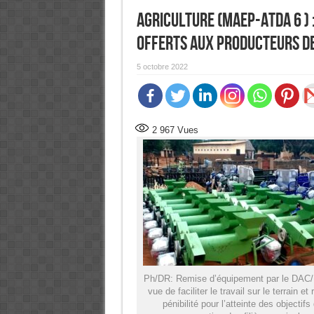
Agriculture (MAEP-ATDA 6 ) 
offerts aux producteurs de
5 octobre 2022
2 967
Vues
Ph/DR: Remise d’équipement par le DA
vue de faciliter le travail sur le terrain et 
pénibilité pour l’atteinte des objectifs