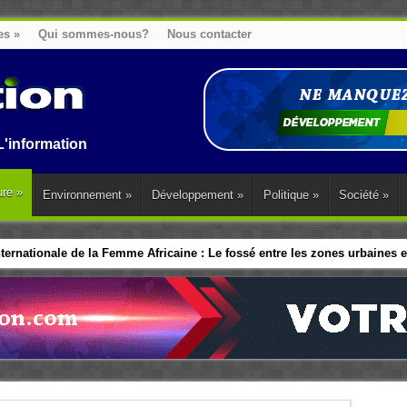
es
»
Qui sommes-nous?
Nous contacter
n au Benin, en Afrique et dans le monde.
ure
»
Environnement
»
Développement
»
Politique
»
Société
»
ernationale de la Femme Africaine : Le fossé entre les zones urbaines et