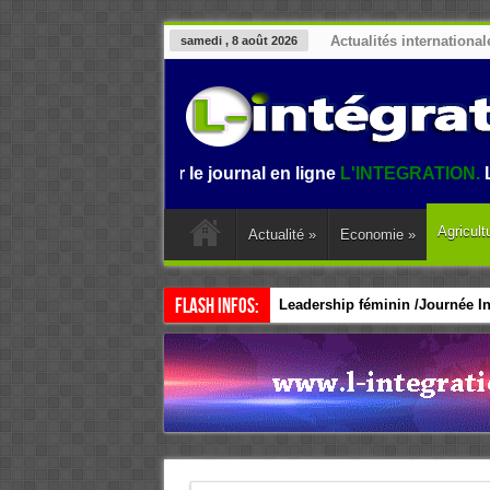
Actualités international
samedi , 8 août 2026
nvenue sur le journal en ligne
L'INTEGRATION.
L'informatio
Agricult
Actualité
»
Economie
»
Flash Infos:
Leadership féminin /Journée Int