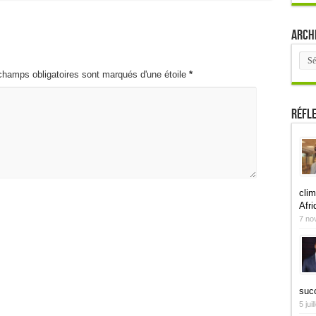
Arch
Arch
champs obligatoires sont marqués d'une étoile
*
Réfl
clim
Afri
7 no
suc
5 jui