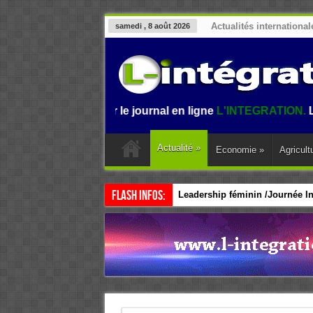
Actualités international
samedi , 8 août 2026
nvenue sur le journal en ligne
L'INTEGRATION.
L'informati
Actualité
»
Economie
»
Agricult
Flash Infos:
Leadership féminin /Journée Int