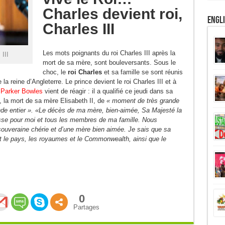
Charles devient roi,
Engl
Charles III
Les mots poignants du roi Charles III après la
III
mort de sa mère, sont bouleversants. Sous le
choc, le
roi C
harles
et sa famille se sont réunis
a reine d’Angleterre. Le prince devient le roi Charles III et à
 Parker Bowles
vient de réagir : il a qualifié ce jeudi dans sa
, la mort de sa mère Elisabeth II, de
« moment de très grande
onde entier ». «Le décès de ma mère, bien-aimée, Sa Majesté la
sse pour moi et tous les membres de ma famille. Nous
souveraine chérie et d’une mère bien aimée. Je sais que sa
t le pays, les royaumes et le Commonwealth, ainsi que le
0
Partages