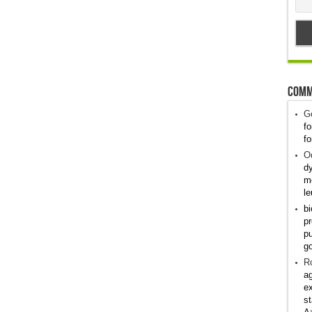
Comm
G
fo
fo
Od
dy
me
le
bi
pr
pu
g
R
ag
ex
st