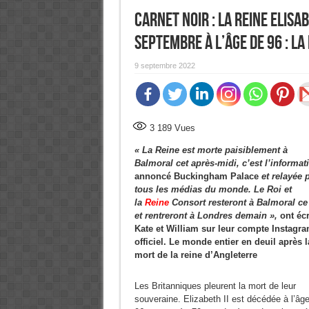
Carnet noir : La Reine Elisab
septembre à l’âge de 96 : La 
9 septembre 2022
3 189
Vues
« La Reine est morte paisibl
ement à
Balmoral cet après-midi, c’est l’informat
annoncé Buckingham Palace
et relayée 
tous les médias du monde.
Le Roi et
la
Reine
Consort resteront à Balmoral ce
et rentreront à Londres demain »,
ont écr
Kate et William sur leur compte Instagr
officiel. Le monde entier en deuil après l
mort de la reine d’Angleterre
Les Britanniques pleurent la mort de leur
souveraine. Elizabeth II est décédée à l’âg