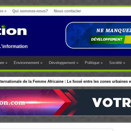
es
»
Qui sommes-nous?
Nous contacter
on au Benin, en Afrique et dans le monde.
ure
»
Environnement
»
Développement
»
Politique
»
Société
»
ernationale de la Femme Africaine : Le fossé entre les zones urbaines et