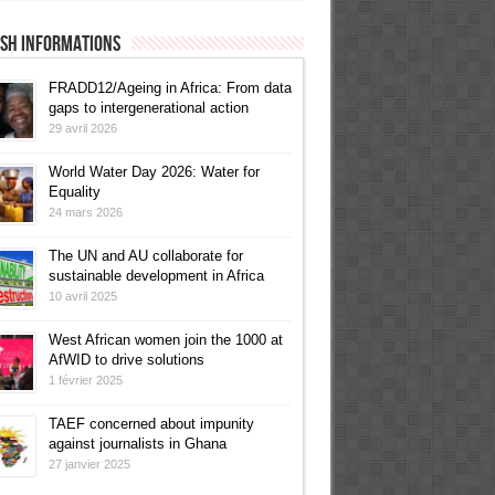
ish informations
FRADD12/Ageing in Africa: From data
gaps to intergenerational action
29 avril 2026
World Water Day 2026: Water for
Equality
24 mars 2026
The UN and AU collaborate for
sustainable development in Africa
10 avril 2025
West African women join the 1000 at
AfWID to drive solutions
1 février 2025
TAEF concerned about impunity
against journalists in Ghana
27 janvier 2025