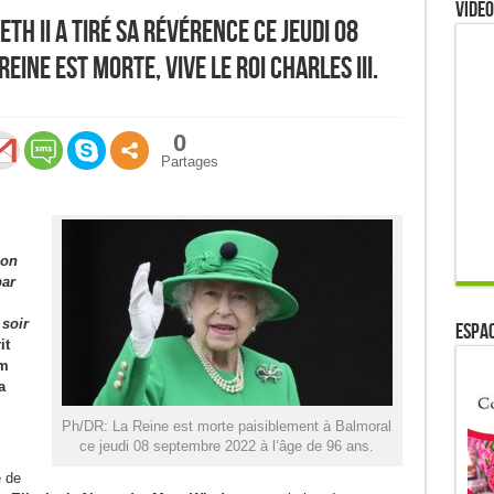
Video
eth II a tiré sa révérence ce jeudi 08
Reine est morte, vive le Roi Charles III.
0
Partages
ion
par
 soir
ESPAC
it
am
a
Ph/DR: La Reine est morte paisiblement à Balmoral
ce jeudi 08 septembre 2022 à l’âge de 96 ans.
e de