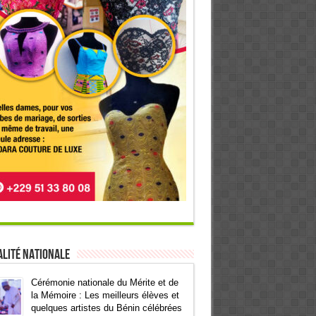
lité Nationale
Cérémonie nationale du Mérite et de
la Mémoire : Les meilleurs élèves et
quelques artistes du Bénin célébrées