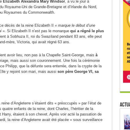
ée
Elizabeth Alexandra Mary Windsor
, a vu le jour à
ne du Royaume-Uni de Grande-Bretagne et d’Irlande du Nord,
s ou Royaumes du Commonwealth.
ce décès de la reine Elizabeth II
« marque le début d’une
i ».
Si Elizabeth II n’est pas le monarque
qui a régné le plus
ient à Sobhuza II, roi du Swaziland pendant 83 ans, elle peut
rand-mère, Victoria, qui avait régné 63 ans.
aient avoir lieu, non pas à la Chapelle Saint-George, mais
à
ariage, mais aussi son couronnement. Une fois la cérémonie
ce Philipp, que la défunte sera enterrée, dans la crypte de la
lle y rejoint son mari, mais aussi
son père George VI, sa
reine d’Angleterre s’étaient dits « préoccupés » par l’état de
Actua
uatre enfants de la reine, dont Charles, l’héritier de la
et Harry, étaient à son chevet. Après voir acté la passation de
di, la reine d’Angleterre avait été placée « sous surveillance