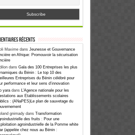
entaires récents
oli Maxime
dans
Jeunesse et Gouvernance
ncière en Afrique: Promouvoir la sécurisation
ncière
ilon
dans
Gala des 100 Entreprises les plus
namiques du Bénin : Le top 10 des
illeures Entreprises du Bénin célébré pour
ur performance et leur sens d’innovation
o yara
dans
L’Agence nationale pour les
estations aux Etablissements scolaires
blics : (ANaPES)Le plan de sauvetage du
ouvernement
oland gnimady
dans
Transformation
roindustrielle des fruits : Pour une
ploitation agroindustrielle de la Pomme white
ar (appelée chez nous au Bénin :