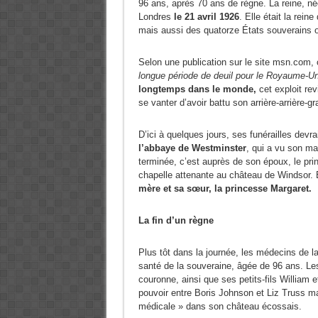
96 ans, après 70 ans de règne. La reine, n
Londres
le 21 avril 1926
. Elle était la rei
mais aussi des quatorze États souverain
Selon une publication sur le site msn.com, 
longue période de deuil pour le Royaume-Un
longtemps dans le monde
,
cet exploit rev
se vanter d’avoir battu son arrière-arrière-g
D’ici à quelques jours, ses funérailles devr
l’abbaye de Westminster
, qui a vu son m
terminée, c’est auprès de son époux, le prin
chapelle attenante au château de Windsor. E
mère et sa sœur, la princesse Margaret
.
La fin d’un règne
Plus tôt dans la journée, les médecins de la 
santé de la souveraine, âgée de 96 ans. Les q
couronne, ainsi que ses petits-fils William 
pouvoir entre Boris Johnson et Liz Truss mar
médicale » dans son château écossais.