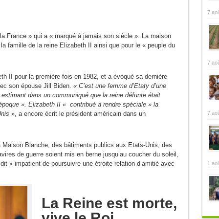
7 ao
la France » qui a « marqué à jamais son siècle ». La maison
a famille de la reine Elizabeth II ainsi que pour le « peuple du
7 ao
th II pour la première fois en 1982, et a évoqué sa dernière
ec son épouse Jill Biden.
« C’est une femme d’Etaty d’une
 estimant dans un communiqué que la reine défunte était
époque ». Elizabeth II « contribué à rendre spéciale » la
7 ao
Unis
», a encore écrit le président américain dans un
a Maison Blanche, des bâtiments publics aux Etats-Unis, des
ires de guerre soient mis en berne jusqu’au coucher du soleil,
st dit « impatient de poursuivre une étroite relation d’amitié avec
1 ao
La Reine est morte,
vive le Roi…