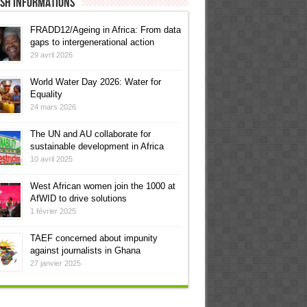
ish informations
FRADD12/Ageing in Africa: From data
gaps to intergenerational action
29 avril 2026
World Water Day 2026: Water for
Equality
24 mars 2026
The UN and AU collaborate for
sustainable development in Africa
10 avril 2025
West African women join the 1000 at
AfWID to drive solutions
1 février 2025
TAEF concerned about impunity
against journalists in Ghana
27 janvier 2025