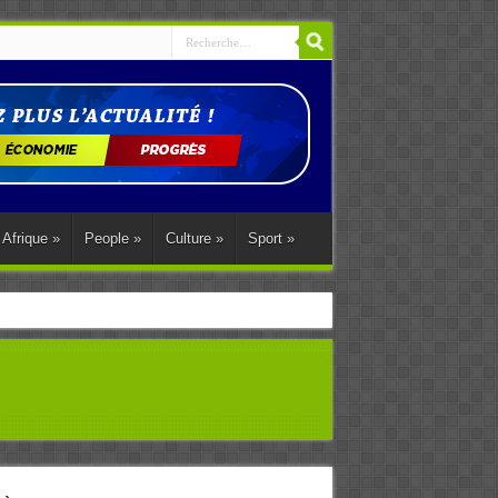
Afrique
»
People
»
Culture
»
Sport
»
ations