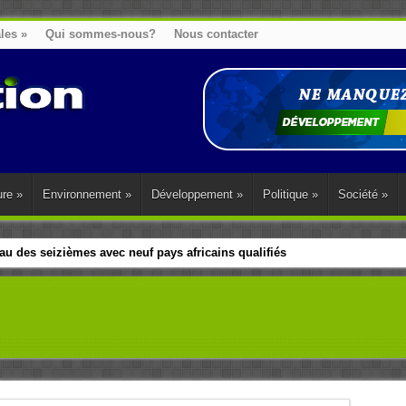
ales
»
Qui sommes-nous?
Nous contacter
ure
»
Environnement
»
Développement
»
Politique
»
Société
»
u des seizièmes avec neuf pays africains qualifiés
t sa diaspora tentent de parler d’une seule voix sur la question des répar