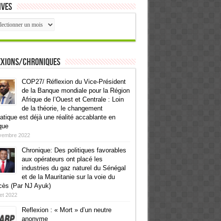
ives
ives
exions/Chroniques
COP27/ Réflexion du Vice-Président
de la Banque mondiale pour la Région
Afrique de l’Ouest et Centrale : Loin
de la théorie, le changement
atique est déjà une réalité accablante en
que
vembre 2022
Chronique: Des politiques favorables
aux opérateurs ont placé les
industries du gaz naturel du Sénégal
et de la Mauritanie sur la voie du
cès (Par NJ Ayuk)
llet 2022
Reflexion : « Mort » d’un neutre
anonyme