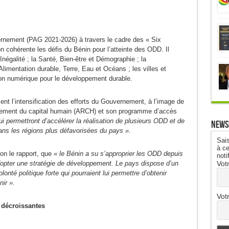
nement (PAG 2021-2026) à travers le cadre des « Six
n cohérente les défis du Bénin pour l’atteinte des ODD. Il
Inégalité ; la Santé, Bien-être et Démographie ; la
’Alimentation durable, Terre, Eau et Océans ; les villes et
on numérique pour le développement durable.
ent l’intensification des efforts du Gouvernement, à l’image de
cement du capital humain (ARCH) et son programme d’accès
ui permettront d’accélérer la réalisation de plusieurs ODD et de
News
ans les régions plus défavorisées du pays ».
Sais
à ce
lon le rapport, que
« le Bénin a su s’approprier les ODD depuis
noti
Vot
adopter une stratégie de développement. Le pays dispose d’un
olonté politique forte qui pourraient lui permettre d’obtenir
ir ».
Vot
 décroissantes