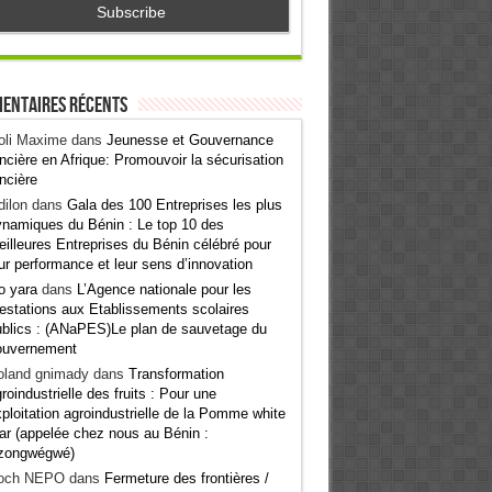
entaires récents
oli Maxime
dans
Jeunesse et Gouvernance
ncière en Afrique: Promouvoir la sécurisation
ncière
ilon
dans
Gala des 100 Entreprises les plus
namiques du Bénin : Le top 10 des
illeures Entreprises du Bénin célébré pour
ur performance et leur sens d’innovation
o yara
dans
L’Agence nationale pour les
estations aux Etablissements scolaires
blics : (ANaPES)Le plan de sauvetage du
ouvernement
oland gnimady
dans
Transformation
roindustrielle des fruits : Pour une
ploitation agroindustrielle de la Pomme white
ar (appelée chez nous au Bénin :
zongwégwé)
och NEPO
dans
Fermeture des frontières /