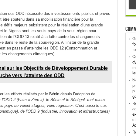
isation des ODD nécessite des investissements publics et privés
t être soutenu dans sa mobilisation financière pour la
s défis majeurs subsistent pour la réalisation d’une grande
Comm
t le Nigeria sont les seuls pays de la sous-région pour
ation de l’ODD 13 relatif à la lutte contre les changements
G
e dans le reste de la sous-région. A l’instar de la grande
fo
est en passe d’atteindre les ODD 12 (Consommation et
fo
e les changements climatiques).
Od
dy
me
nal sur les Objectifs de Développement Durable
le
rche vers l’atteinte des ODD
bi
pr
pu
 les efforts réalisés par le Bénin depuis l’adoption de
g
 l’ODD 2 (Faim « Zéro »), le Bénin et le Sénégal, font mieux
R
s pays se voient stagner, voire régresser. C’est aussi le cas
ag
nomique), de l’ODD 9 (Industrie, innovation et infrastructures)
ex
st
A
R