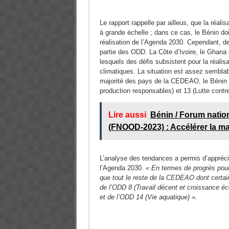
Le rapport rappelle par ailleus, que la réal
à grande échelle ; dans ce cas, le Bénin doi
réalisation de l’Agenda 2030. Cependant, de
partie des ODD. La Côte d’Ivoire, le Ghana e
lesquels des défis subsistent pour la réalis
climatiques. La situation est assez semblabl
majorité des pays de la CEDEAO, le Bénin 
production responsables) et 13 (Lutte contr
Lire aussi
Bénin / Forum natio
(FNOOD-2023) : Accélérer la ma
L’analyse des tendances a permis d’apprécier
l’Agenda 2030.
« En termes de progrès pour
que tout le reste de la CEDEAO dont certain
de l’ODD 8 (Travail décent et croissance éco
et de l’ODD 14 (Vie aquatique) ».