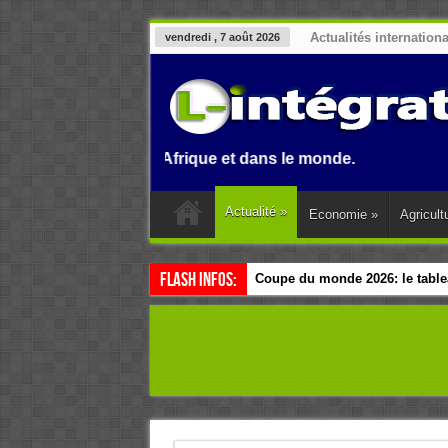
Actualités internation
vendredi , 7 août 2026
Benin, en Afrique et dans le monde.
Actualité
»
Economie
»
Agricult
Flash Infos:
Coupe du monde 2026: le tablea
Esclavage: à Accra, l’Afrique e