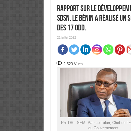
Rapport sur le Développeme
SDSN, le Bénin a réalisé un 
des 17 ODD.
21 juillet 2022
2 520
Vues
Ph: DR-: SEM, Patrice Talon, Chef de l’E
du Gouvernement