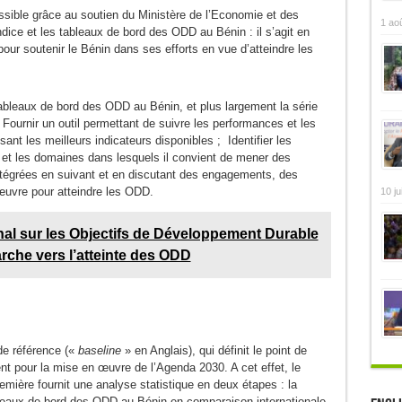
ssible grâce au soutien du Ministère de l’Economie et des
1 ao
dice et les tableaux de bord des ODD au Bénin : il s’agit en
pour soutenir le Bénin dans ses efforts en vue d’atteindre les
 tableaux de bord des ODD au Bénin, et plus largement la série
Fournir un outil permettant de suivre les performances et les
ant les meilleurs indicateurs disponibles ; Identifier les
 et les domaines dans lesquels il convient de mener des
tégrées en suivant et en discutant des engagements, des
uvre pour atteindre les ODD.
10 ju
nal sur les Objectifs de Développement Durable
rche vers l’atteinte des ODD
 de référence («
baseline
» en Anglais), qui définit le point de
 pour la mise en œuvre de l’Agenda 2030. A cet effet, le
remière fournit une analyse statistique en deux étapes : la
tableaux de bord des ODD au Bénin en comparaison internationale