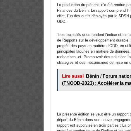
La production du présent n’a été rendue po
Finances du Bénin. Le rapport comprend l’in
effet, l’un des outils déployés par le SDSN 
ODD.
Trois objectifs sous-tendent l’indice et les
de Rapports sur le développement durable : 
progrès des pays en matière d’ODD, en utilis
principales lacunes en matière de données,
recherches et Promouvoir des solutions in
stratégies et des mécanismes de mise en œ
Lire aussi
Bénin / Forum natio
(FNOOD-2023) : Accélérer la ma
La présente édition se veut être un rapport
départ du Bénin dans son nouvel engagement
rapport est subdivisé en trois parties : La p
première section traite de l’indice et les 