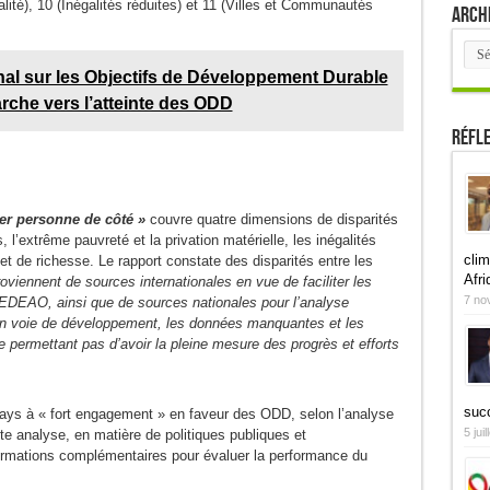
té), 10 (Inégalités réduites) et 11 (Villes et Communautés
Arch
Arch
nal sur les Objectifs de Développement Durable
rche vers l’atteinte des ODD
Réfl
ser personne de côté »
couvre quatre dimensions de disparités
, l’extrême pauvreté et la privation matérielle, les inégalités
clim
 et de richesse. Le rapport constate des disparités entre les
Afri
oviennent de sources internationales en vue de faciliter les
7 no
EDEAO, ainsi que de sources nationales pour l’analyse
en voie de développement, les données manquantes et les
e permettant pas d’avoir la pleine mesure des progrès et efforts
suc
ays à « fort engagement » en faveur des ODD, selon l’analyse
5 jui
e analyse, en matière de politiques publiques et
ormations complémentaires pour évaluer la performance du