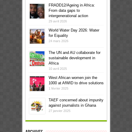
FRADD12/Ageing in Africa:
From data gaps to
intergenerational action
29 avril 2026
World Water Day 2026: Water
for Equality
24 mars 2026
The UN and AU collaborate for
sustainable development in
Africa
10 avril 2025
West African women join the
1000 at AfWID to drive solutions
1 février 2025
TAEF concerned about impunity
against journalists in Ghana
27 janvier 2025