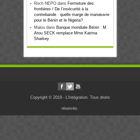
Roch NEPO
dans
Fermeture des
frontières / De l’insécurité à la
contrebande : quelle marge de manœuvre
pour le Bénin et le Nigeria?
Malou
dans
Banque mondiale Bénin : M.
Atou SECK remplace Mme Katrina
Sharkey
Copyright © 2019 - L'Intégration. Tous droits
réservés.