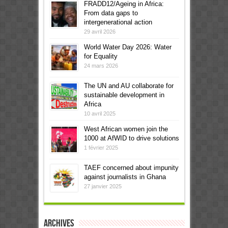
FRADD12/Ageing in Africa:
From data gaps to
intergenerational action
29 avril 2026
World Water Day 2026: Water
for Equality
24 mars 2026
The UN and AU collaborate for
sustainable development in
Africa
10 avril 2025
West African women join the
1000 at AfWID to drive solutions
1 février 2025
TAEF concerned about impunity
against journalists in Ghana
27 janvier 2025
Archives