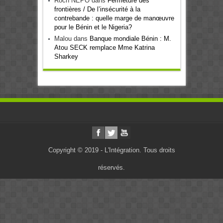
Roch NEPO
dans
Fermeture des
frontières / De l’insécurité à la
contrebande : quelle marge de manœuvre
pour le Bénin et le Nigeria?
Malou
dans
Banque mondiale Bénin : M.
Atou SECK remplace Mme Katrina
Sharkey
Copyright © 2019 - L'Intégration. Tous droits
réservés.