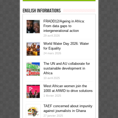
English informations
FRADD12/Ageing in Africa:
From data gaps to
intergenerational action
29 avril 2026
World Water Day 2026: Water
for Equality
24 mars 2026
The UN and AU collaborate for
sustainable development in
Africa
10 avril 2025
West African women join the
1000 at AfWID to drive solutions
1 février 2025
TAEF concerned about impunity
against journalists in Ghana
27 janvier 2025