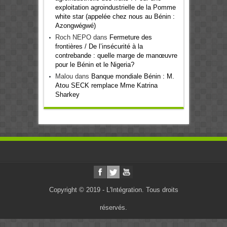
exploitation agroindustrielle de la Pomme
white star (appelée chez nous au Bénin :
Azongwégwé)
Roch NEPO
dans
Fermeture des
frontières / De l’insécurité à la
contrebande : quelle marge de manœuvre
pour le Bénin et le Nigeria?
Malou
dans
Banque mondiale Bénin : M.
Atou SECK remplace Mme Katrina
Sharkey
Copyright © 2019 - L'Intégration. Tous droits
réservés.