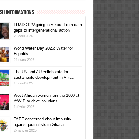
ish informations
FRADD12/Ageing in Africa: From data
gaps to intergenerational action
29 avril 2026
World Water Day 2026: Water for
Equality
24 mars 2026
The UN and AU collaborate for
sustainable development in Africa
10 avril 2025
West African women join the 1000 at
AfWID to drive solutions
1 février 2025
TAEF concerned about impunity
against journalists in Ghana
27 janvier 2025