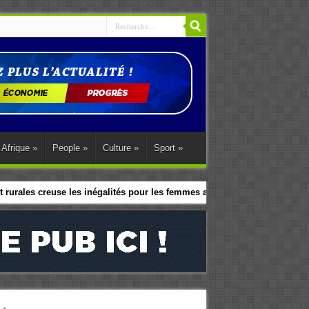
Afrique
»
People
»
Culture
»
Sport
»
 rurales creuse les inégalités pour les femmes africaines
le programme d’action régional d’Abuja.