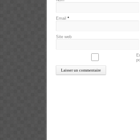
Email
*
Site web
En
p