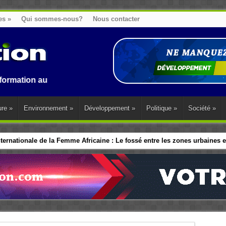
es
»
Qui sommes-nous?
Nous contacter
au Benin, en Afrique et dans le monde.
ure
»
Environnement
»
Développement
»
Politique
»
Société
»
ernationale de la Femme Africaine : Le fossé entre les zones urbaines et
ip politique des Femmes : Les dirigeants d’Afrique de l’Ouest adopte 