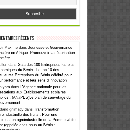
entaires récents
oli Maxime
dans
Jeunesse et Gouvernance
ncière en Afrique: Promouvoir la sécurisation
ncière
ilon
dans
Gala des 100 Entreprises les plus
namiques du Bénin : Le top 10 des
illeures Entreprises du Bénin célébré pour
ur performance et leur sens d’innovation
o yara
dans
L’Agence nationale pour les
estations aux Etablissements scolaires
blics : (ANaPES)Le plan de sauvetage du
ouvernement
oland gnimady
dans
Transformation
roindustrielle des fruits : Pour une
ploitation agroindustrielle de la Pomme white
ar (appelée chez nous au Bénin :