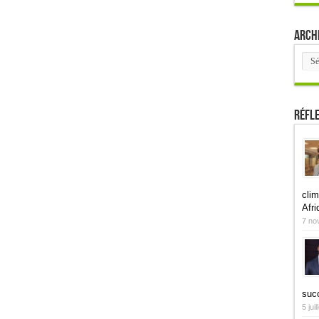
Arch
Arch
Réfl
clim
Afri
7 no
suc
5 jui