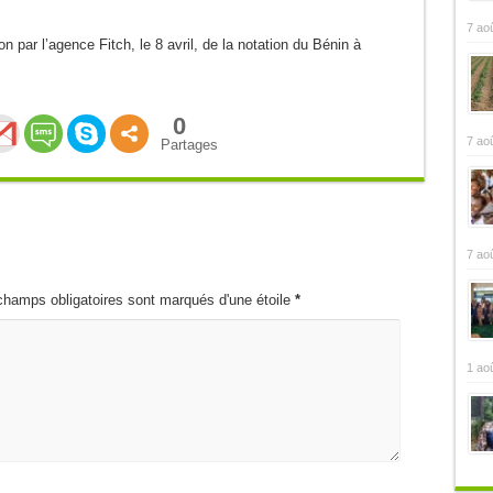
7 ao
on par l’agence Fitch, le 8 avril, de la notation du Bénin à
0
7 ao
Partages
7 ao
champs obligatoires sont marqués d'une étoile
*
1 ao