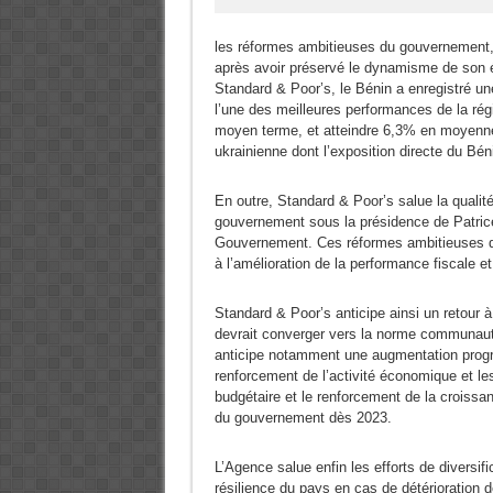
les réformes ambitieuses du gouvernement,
après avoir préservé le dynamisme de son
Standard & Poor’s, le Bénin a enregistré u
l’une des meilleures performances de la rég
moyen terme, et atteindre 6,3% en moyenne 
ukrainienne dont l’exposition directe du Béni
En outre, Standard & Poor’s salue la quali
gouvernement sous la présidence de Patric
Gouvernement. Ces réformes ambitieuses dev
à l’amélioration de la performance fiscale e
Standard & Poor’s anticipe ainsi un retour à 
devrait converger vers la norme communau
anticipe notamment une augmentation progre
renforcement de l’activité économique et le
budgétaire et le renforcement de la croissa
du gouvernement dès 2023.
L’Agence salue enfin les efforts de diversif
résilience du pays en cas de détérioration 