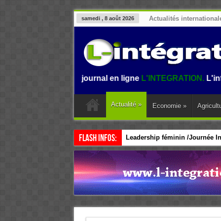
Actualités international
samedi , 8 août 2026
nue sur le journal en ligne
L'INTEGRATION.
L'information 
Actualité
»
Economie
»
Agricult
Flash Infos:
Leadership féminin /Journée Int
CEDEAO / Accélérer le leadersh