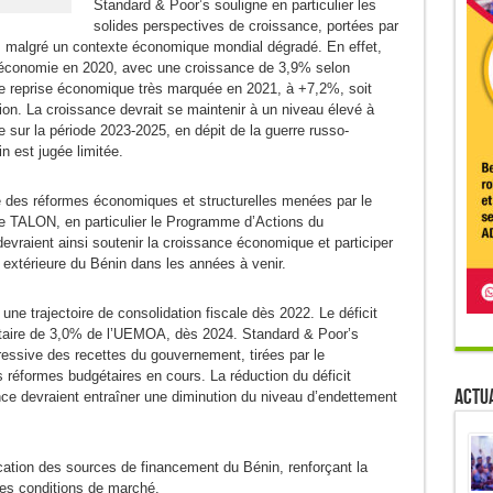
Standard & Poor’s souligne en particulier les
solides perspectives de croissance, portées par
 malgré un contexte économique mondial dégradé. En effet,
 économie en 2020, avec une croissance de 3,9% selon
ne reprise économique très marquée en 2021, à +7,2%, soit
ion. La croissance devrait se maintenir à un niveau élevé à
sur la période 2023-2025, en dépit de la guerre russo-
n est jugée limitée.
té des réformes économiques et structurelles menées par le
e TALON, en particulier le Programme d’Actions du
raient ainsi soutenir la croissance économique et participer
t extérieure du Bénin dans les années à venir.
une trajectoire de consolidation fiscale dès 2022. Le déficit
taire de 3,0% de l’UEMOA, dès 2024. Standard & Poor’s
ssive des recettes du gouvernement, tirées par le
s réformes budgétaires en cours. La réduction du déficit
Actua
nce devraient entraîner une diminution du niveau d’endettement
ication des sources de financement du Bénin, renforçant la
des conditions de marché.