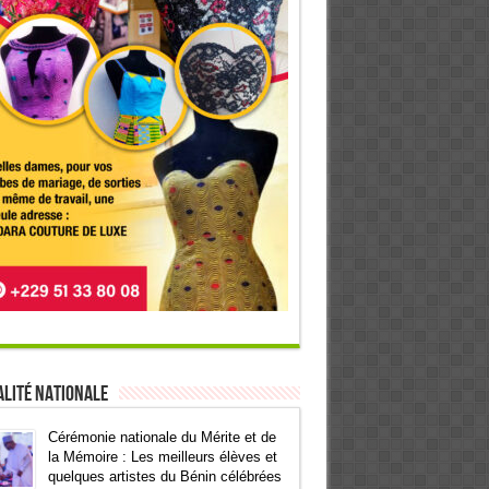
lité Nationale
Cérémonie nationale du Mérite et de
la Mémoire : Les meilleurs élèves et
quelques artistes du Bénin célébrées