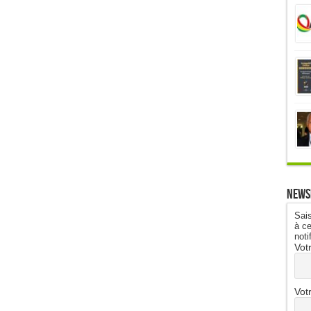
News
Sais
à ce
noti
Vot
Vot