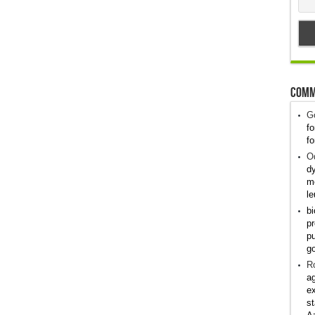
Comm
G
fo
fo
Od
dy
me
le
bi
pr
pu
g
R
ag
ex
st