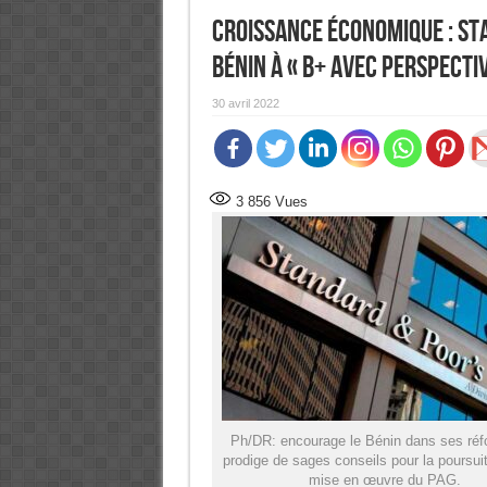
Croissance économique : St
Bénin à « B+ avec Perspecti
30 avril 2022
3 856
Vues
Ph/DR: encourage le Bénin dans ses réf
prodige de sages conseils pour la poursui
mise en œuvre du PAG.