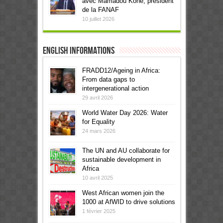
avec Mamadou Koné, président
de la FANAF
10 juillet 2026
English informations
FRADD12/Ageing in Africa:
From data gaps to
intergenerational action
29 avril 2026
World Water Day 2026: Water
for Equality
24 mars 2026
The UN and AU collaborate for
sustainable development in
Africa
10 avril 2025
West African women join the
1000 at AfWID to drive solutions
1 février 2025