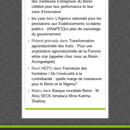
des meilleures Entreprises du Bénin
célébré pour leur performance et leur
sens d’innovation
bio yara
dans
L’Agence nationale pour les
prestations aux Etablissements scolaires
publics : (ANaPES)Le plan de sauvetage
du gouvernement
Roland gnimady
dans
Transformation
agroindustrielle des fruits : Pour une
exploitation agroindustrielle de la Pomme
white star (appelée chez nous au Bénin :
Azongwégwé)
Roch NEPO
dans
Fermeture des
frontières / De l’insécurité à la
contrebande : quelle marge de manœuvre
pour le Bénin et le Nigeria?
Malou
dans
Banque mondiale Bénin : M.
Atou SECK remplace Mme Katrina
Sharkey