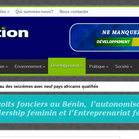
ales
»
Qui sommes-nous?
Nous contacter
Développement
»
ure
»
Environnement
»
Politique
»
Société
»
u des seizièmes avec neuf pays africains qualifiés