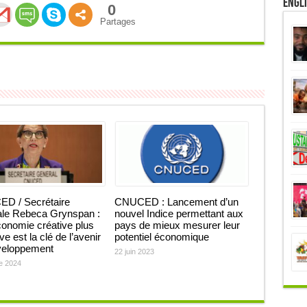
Engl
0
Partages
D / Secrétaire
CNUCED : Lancement d’un
ale Rebeca Grynspan :
nouvel Indice permettant aux
onomie créative plus
pays de mieux mesurer leur
ve est la clé de l’avenir
potentiel économique
veloppement
22 juin 2023
e 2024