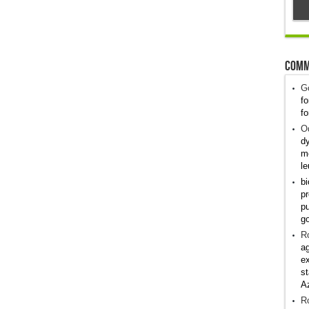
Comm
G
fo
fo
Od
dy
me
le
bi
pr
pu
g
R
ag
ex
st
A
R