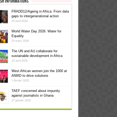
ish informations
FRADD12/Ageing in Africa: From data
gaps to intergenerational action
29 avril 2026
World Water Day 2026: Water for
Equality
24 mars 2026
The UN and AU collaborate for
sustainable development in Africa
10 avril 2025
West African women join the 1000 at
AfWID to drive solutions
1 février 2025
TAEF concerned about impunity
against journalists in Ghana
27 janvier 2025