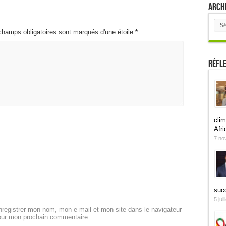
Arch
Arch
champs obligatoires sont marqués d'une étoile
*
Réfl
clim
Afri
7 no
suc
5 jui
registrer mon nom, mon e-mail et mon site dans le navigateur
our mon prochain commentaire.