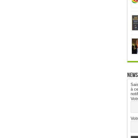
News
Sais
à ce
noti
Vot
Vot