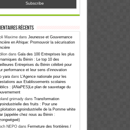
entaires récents
oli Maxime
dans
Jeunesse et Gouvernance
ncière en Afrique: Promouvoir la sécurisation
ncière
ilon
dans
Gala des 100 Entreprises les plus
namiques du Bénin : Le top 10 des
illeures Entreprises du Bénin célébré pour
ur performance et leur sens d’innovation
o yara
dans
L’Agence nationale pour les
estations aux Etablissements scolaires
blics : (ANaPES)Le plan de sauvetage du
ouvernement
oland gnimady
dans
Transformation
roindustrielle des fruits : Pour une
ploitation agroindustrielle de la Pomme white
ar (appelée chez nous au Bénin :
zongwégwé)
och NEPO
dans
Fermeture des frontières /