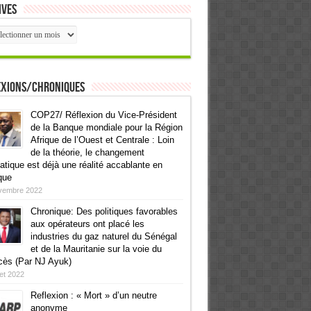
ives
ives
exions/Chroniques
COP27/ Réflexion du Vice-Président
de la Banque mondiale pour la Région
Afrique de l’Ouest et Centrale : Loin
de la théorie, le changement
atique est déjà une réalité accablante en
que
vembre 2022
Chronique: Des politiques favorables
aux opérateurs ont placé les
industries du gaz naturel du Sénégal
et de la Mauritanie sur la voie du
cès (Par NJ Ayuk)
llet 2022
Reflexion : « Mort » d’un neutre
anonyme