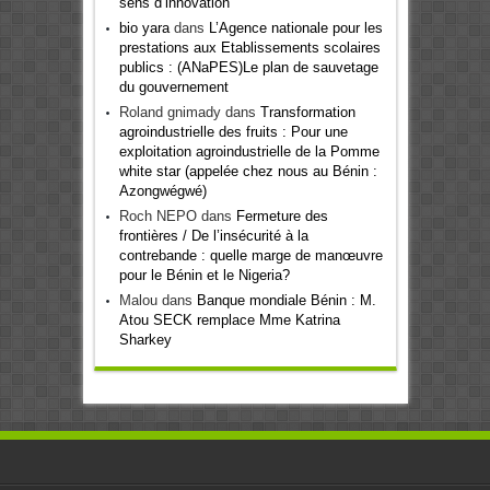
sens d’innovation
bio yara
dans
L’Agence nationale pour les
prestations aux Etablissements scolaires
publics : (ANaPES)Le plan de sauvetage
du gouvernement
Roland gnimady
dans
Transformation
agroindustrielle des fruits : Pour une
exploitation agroindustrielle de la Pomme
white star (appelée chez nous au Bénin :
Azongwégwé)
Roch NEPO
dans
Fermeture des
frontières / De l’insécurité à la
contrebande : quelle marge de manœuvre
pour le Bénin et le Nigeria?
Malou
dans
Banque mondiale Bénin : M.
Atou SECK remplace Mme Katrina
Sharkey