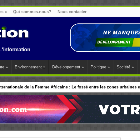
es
»
Qui sommes-nous?
Nous contacter
on au Benin, en Afrique et dans le monde.
ure
»
Environnement
»
Développement
»
Politique
»
Société
»
ernationale de la Femme Africaine : Le fossé entre les zones urbaines et