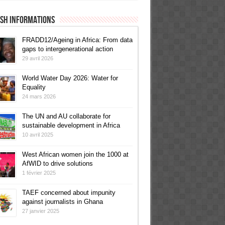
ish informations
FRADD12/Ageing in Africa: From data
gaps to intergenerational action
29 avril 2026
World Water Day 2026: Water for
Equality
24 mars 2026
The UN and AU collaborate for
sustainable development in Africa
10 avril 2025
West African women join the 1000 at
AfWID to drive solutions
1 février 2025
TAEF concerned about impunity
against journalists in Ghana
27 janvier 2025