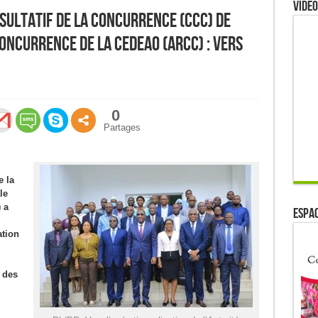
Video
sultatif de la Concurrence (CCC) de
Concurrence de la CEDEAO (ARCC) : vers
0
Partages
e la
le
 a
ESPAC
ation
n des
.