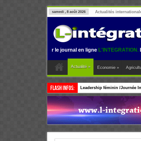
Actualités international
samedi , 8 août 2026
envenue sur le journal en ligne
L'INTEGRATION.
L'informati
Actualité
»
Economie
»
Agricult
Flash Infos:
Leadership féminin /Journée Int