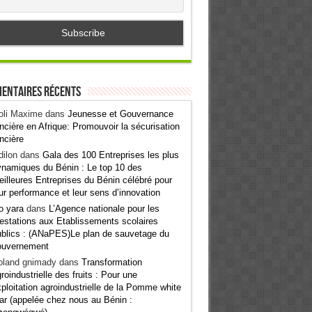
entaires récents
oli Maxime
dans
Jeunesse et Gouvernance
ncière en Afrique: Promouvoir la sécurisation
ncière
ilon
dans
Gala des 100 Entreprises les plus
namiques du Bénin : Le top 10 des
illeures Entreprises du Bénin célébré pour
ur performance et leur sens d’innovation
o yara
dans
L’Agence nationale pour les
estations aux Etablissements scolaires
blics : (ANaPES)Le plan de sauvetage du
ouvernement
oland gnimady
dans
Transformation
roindustrielle des fruits : Pour une
ploitation agroindustrielle de la Pomme white
ar (appelée chez nous au Bénin :