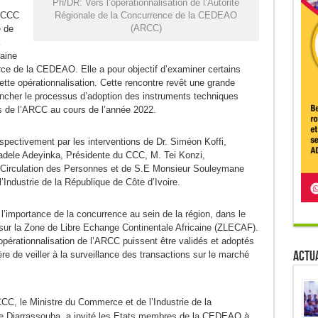
Ph/DR: Vers l’opérationnalisation de l’Autorité
Régionale de la Concurrence de la CEDEAO
u CCC
(ARCC)
 de
aine
ce de la CEDEAO. Elle a pour objectif d’examiner certains
ette opérationnalisation. Cette rencontre revêt une grande
ncher le processus d’adoption des instruments techniques
s de l’ARCC au cours de l’année 2022.
pectivement par les interventions de Dr. Siméon Koffi,
adele Adeyinka, Présidente du CCC, M. Tei Konzi,
Circulation des Personnes et de S.E Monsieur Souleymane
Industrie de la République de Côte d’Ivoire.
r l’importance de la concurrence au sein de la région, dans le
 sur la Zone de Libre Echange Continentale Africaine (ZLECAF).
’opérationnalisation de l’ARCC puissent être validés et adoptés
Actua
e de veiller à la surveillance des transactions sur le marché
CC, le Ministre du Commerce et de l’Industrie de la
e Diarrassouba, a invité les Etats membres de la CEDEAO à