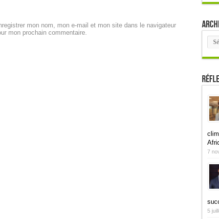
Arch
registrer mon nom, mon e-mail et mon site dans le navigateur
our mon prochain commentaire.
Arch
Réfl
clim
Afri
7 no
suc
5 jui