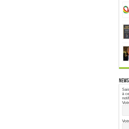
News
Sais
à ce
noti
Vot
Vot