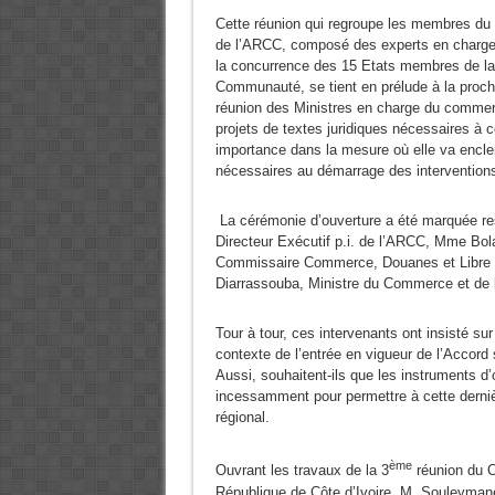
Cette réunion qui regroupe les membres d
de l’ARCC, composé des experts en charge
la concurrence des 15 Etats membres de la
Communauté, se tient en prélude à la proch
réunion des Ministres en charge du commer
projets de textes juridiques nécessaires à c
importance dans la mesure où elle va encle
nécessaires au démarrage des intervention
La cérémonie d’ouverture a été marquée res
Directeur Exécutif p.i. de l’ARCC, Mme Bol
Commissaire Commerce, Douanes et Libre 
Diarrassouba, Ministre du Commerce et de l’
Tour à tour, ces intervenants ont insisté su
contexte de l’entrée en vigueur de l’Accord
Aussi, souhaitent-ils que les instruments d
incessamment pour permettre à cette dernièr
régional.
ème
Ouvrant les travaux de la 3
réunion du C
République de Côte d’Ivoire, M. Souleyman