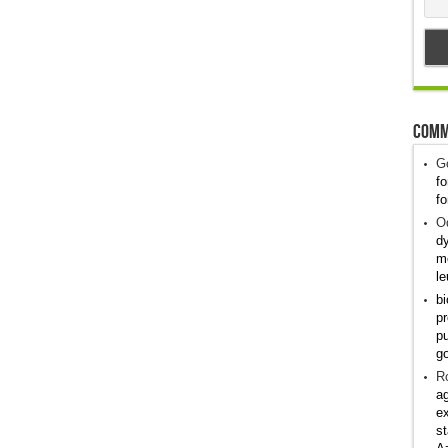
Comm
G
fo
fo
Od
dy
me
le
bi
pr
pu
g
R
ag
ex
st