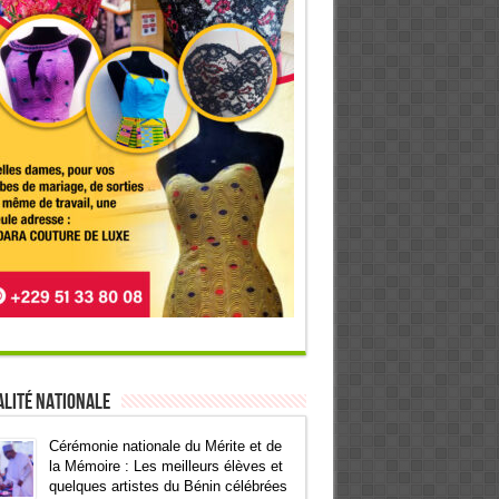
lité Nationale
Cérémonie nationale du Mérite et de
la Mémoire : Les meilleurs élèves et
quelques artistes du Bénin célébrées