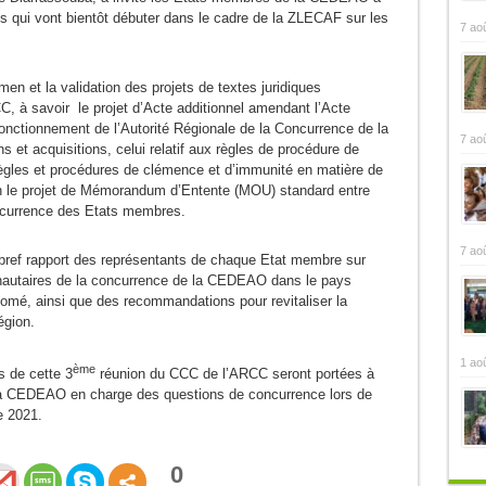
ns qui vont bientôt débuter dans le cadre de la ZLECAF sur les
7 ao
en et la validation des projets de textes juridiques
C, à savoir le projet d’Acte additionnel amendant l’Acte
t fonctionnement de l’Autorité Régionale de la Concurrence de la
7 ao
et acquisitions, celui relatif aux règles de procédure de
règles et procédures de clémence et d’immunité en matière de
n le projet de Mémorandum d’Entente (MOU) standard entre
oncurrence des Etats membres.
7 ao
n bref rapport des représentants de chaque Etat membre sur
nautaires de la concurrence de la CEDEAO dans le pays
Lomé, ainsi que des recommandations pour revitaliser la
égion.
1 ao
ème
 de cette 3
réunion du CCC de l’ARCC seront portées à
la CEDEAO en charge des questions de concurrence lors de
e 2021.
0