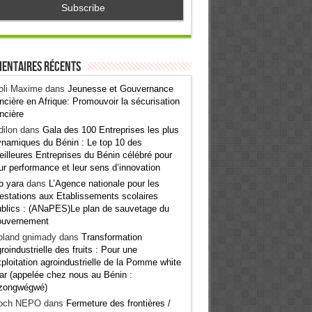
entaires récents
oli Maxime
dans
Jeunesse et Gouvernance
ncière en Afrique: Promouvoir la sécurisation
ncière
ilon
dans
Gala des 100 Entreprises les plus
namiques du Bénin : Le top 10 des
illeures Entreprises du Bénin célébré pour
ur performance et leur sens d’innovation
o yara
dans
L’Agence nationale pour les
estations aux Etablissements scolaires
blics : (ANaPES)Le plan de sauvetage du
ouvernement
oland gnimady
dans
Transformation
roindustrielle des fruits : Pour une
ploitation agroindustrielle de la Pomme white
ar (appelée chez nous au Bénin :
zongwégwé)
och NEPO
dans
Fermeture des frontières /