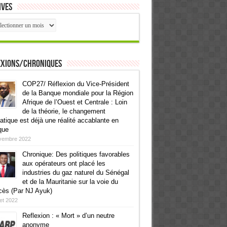
ives
ives
exions/Chroniques
COP27/ Réflexion du Vice-Président
de la Banque mondiale pour la Région
Afrique de l’Ouest et Centrale : Loin
de la théorie, le changement
atique est déjà une réalité accablante en
que
vembre 2022
Chronique: Des politiques favorables
aux opérateurs ont placé les
industries du gaz naturel du Sénégal
et de la Mauritanie sur la voie du
cès (Par NJ Ayuk)
llet 2022
Reflexion : « Mort » d’un neutre
anonyme