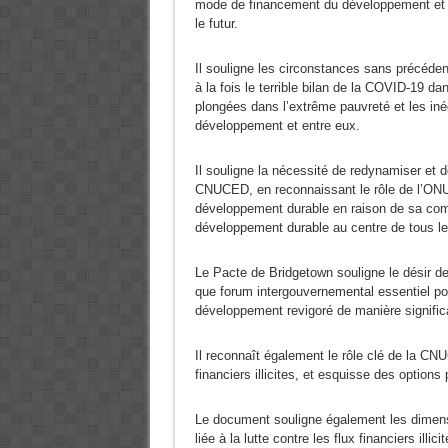
mode de financement du développement et i
le futur.
Il souligne les circonstances sans précéde
à la fois le terrible bilan de la COVID-19 
plongées dans l’extrême pauvreté et les in
développement et entre eux.
Il souligne la nécessité de redynamiser et 
CNUCED, en reconnaissant le rôle de l’ONU e
développement durable en raison de sa compo
développement durable au centre de tous les 
Le Pacte de Bridgetown souligne le désir d
que forum intergouvernemental essentiel po
développement revigoré de manière signific
Il reconnaît également le rôle clé de la C
financiers illicites, et esquisse des options p
Le document souligne également les dimensio
liée à la lutte contre les flux financiers ill