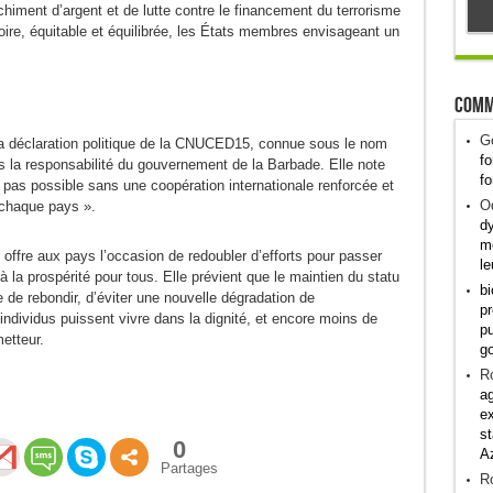
nchiment d’argent et de lutte contre le financement du terrorisme
ire, équitable et équilibrée, les États membres envisageant un
Comm
G
 déclaration politique de la CNUCED15, connue sous le nom
fo
s la responsabilité du gouvernement de la Barbade. Elle note
fo
pas possible sans une coopération internationale renforcée et
Od
 chaque pays ».
dy
me
 offre aux pays l’occasion de redoubler d’efforts pour passer
le
 à la prospérité pour tous. Elle prévient que le maintien du statu
bi
de rebondir, d’éviter une nouvelle dégradation de
pr
individus puissent vivre dans la dignité, et encore moins de
pu
etteur.
g
R
ag
ex
st
0
A
Partages
R