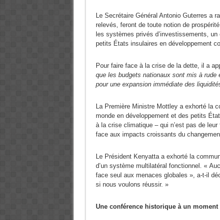
Le Secrétaire Général Antonio Guterres a rap
relevés, feront de toute notion de prospéri
les systèmes privés d’investissements, un 
petits États insulaires en développement 
Pour faire face à la crise de la dette, il a 
que les budgets nationaux sont mis à rude 
pour une expansion immédiate des liquidités
La Première Ministre Mottley a exhorté la c
monde en développement et des petits États 
à la crise climatique – qui n’est pas de leur
face aux impacts croissants du changement c
Le Président Kenyatta a exhorté la communa
d’un système multilatéral fonctionnel. « Au
face seul aux menaces globales », a-t-il dé
si nous voulons réussir. »
Une conférence historique à un moment cr