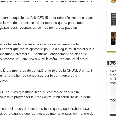
maginer un nouveau fonctionnement du multilatéralisme pour
nt dans lesquelles la CNUCED15 s’est déroulée, reconnaissant
dans le monde, les millions de personnes que la pandémie a
égalités sous-jacentes au sein de nombreux pays en
de revitaliser le mécanisme intergouvernemental de la
n tant que forum approprié pour le dialogue multilatéral sur le
sition universelle. Il réaffirme l’engagement de placer le
processus – aux niveaux multilatéral, régional et bilatéral.
News
es États membres de considérer le rôle de la CNUCED en tant
Sais
à ce
ur la formation de consensus sur le commerce et le
noti
ative.
Vot
NUCED sur les questions liées au commerce et aux flux
our faire progresser la lutte contre la vulnérabilité de la dette.
Vot
ns politiques de questions telles que la coopération fiscale
icites et la garantie que les mesures internationales en matière de