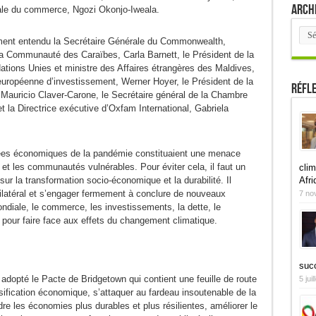
Arch
iale du commerce, Ngozi Okonjo-Iweala.
Arch
ment entendu la Secrétaire Générale du Commonwealth,
 la Communauté des Caraïbes, Carla Barnett, le Président de la
tions Unies et ministre des Affaires étrangères des Maldives,
européenne d’investissement, Werner Hoyer, le Président de la
Réfl
Mauricio Claver-Carone, le Secrétaire général de la Chambre
 la Directrice exécutive d’Oxfam International, Gabriela
es économiques de la pandémie constituaient une menace
 et les communautés vulnérables. Pour éviter cela, il faut un
clim
Afri
 la transformation socio-économique et la durabilité. Il
ilatéral et s’engager fermement à conclure de nouveaux
7 no
iale, le commerce, les investissements, la dette, le
e pour faire face aux effets du changement climatique.
suc
opté le Pacte de Bridgetown qui contient une feuille de route
5 jui
sification économique, s’attaquer au fardeau insoutenable de la
e les économies plus durables et plus résilientes, améliorer le