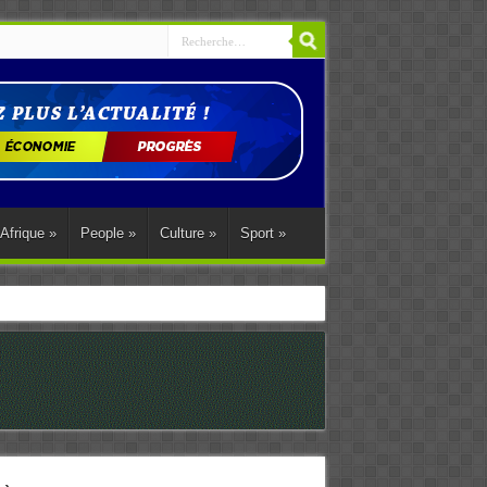
Afrique
»
People
»
Culture
»
Sport
»
ations