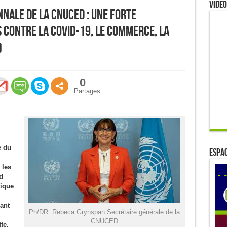
Video
ale de la CNUCED : Une forte
 contre la Covid-19, le Commerce, la
)
0
Partages
e du
ESPAC
 les
d
ique
ant
Ph/DR: Rebeca Grynspan Secrétaire générale de la
CNUCED
te,