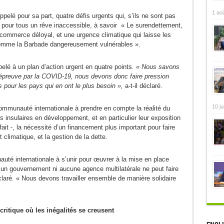
1 ao
pelé pour sa part, quatre défis urgents qui, s’ils ne sont pas
té pour tous un rêve inaccessible, à savoir « Le surendettement,
commerce déloyal, et une urgence climatique qui laisse les
comme la Barbade dangereusement vulnérables ».
appelé à un plan d’action urgent en quatre points.
« Nous savons
épreuve par la COVID-19, nous devons donc faire pression
 pour les pays qui en ont le plus besoin »,
a-t-il déclaré.
10 ju
ommunauté internationale à prendre en compte la réalité du
insulaires en développement, et en particulier leur exposition
 fait -, la nécessité d’un financement plus important pour faire
limatique, et la gestion de la dette.
uté internationale à s’unir pour œuvrer à la mise en place
cun gouvernement ni aucune agence multilatérale ne peut faire
claré. « Nous devons travailler ensemble de manière solidaire
itique où les inégalités se creusent