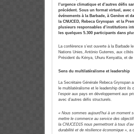
l’urgence climatique et d’autres défis sa
précédent. Sous un format virtuel, avec 
événements à la Barbade, à Genève et d
la CNUCED, Rebeca Grynspan et la Premiè
plusieurs responsables d’institutions int
les quelques 5.300 participants dans plus
La conférence s’est ouverte à la Barbade le
Nations Unies, António Guterres, aux côtés
Président du Kénya, Uhuru Kenyatta, et d
Sens du multilatéralisme et leadership
La Secrétaire Générale Rebeca Grynspan a fé
le multilatéralisme et le leadership dont ils 
l’espoir aux pays en développement aux pri
avec d’autres défis structurels.
« Nous sommes aujourd’hui à un moment san
mettre le commerce au service des objecti
la CNUCED15 nous permettront à tous d’avan
durabilité et de résilience économique »,
a d