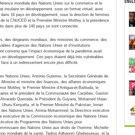
Engl
conférence mondiale des Nations Unies sur le commerce et le
at insulaire en développement, sous un format virtuel, avec
 dans 16 pays en développement, sous la direction de femmes
e de la CNUCED et la Première Ministre Mottley à la présidence
nts dans plus de 140 pays se sont connectés.
rs, des dirigeants mondiaux, des ministres du commerce, des
ables d’agences des Nations Unies et d’institutions
n ont convenu que l’impact économique de la pandémie avait
s en développement. Ces pays étaient déjà très vulnérables
e face à un redressement encore plus difficile.
des Nations Unies, António Guterres, la Secrétaire Générale de
inistre et ministre des finances, des affaires économiques
mor Mottley, le Premier Ministre d’Antigua-et-Barbuda, le
sulaires et le président de la Communauté des Caraïbes, Gaston
s Alvarado Quesada, le Président du Guyana, Mohamed Irfaan
, Uhuru Kenyatta, et le Premier Ministre du Pakistan, Imran
le des Nations Unies, Amina Mohammed, la Directrice exécutive
e exécutive de la Commission économique des Nations Unies
 exécutive du Programme des Nations Unies pour
ommissaire des Nations Unies aux droits de l’homme, Michelle
sation mondiale de la santé, Tedros Adhanom Ghebreyesus, et la