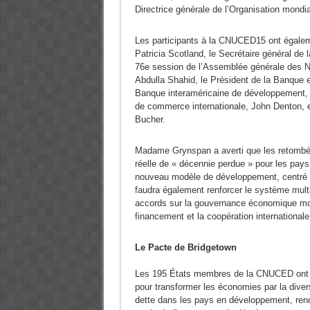
Directrice générale de l’Organisation mond
Les participants à la CNUCED15 ont égale
Patricia Scotland, le Secrétaire général de
76e session de l’Assemblée générale des Na
Abdulla Shahid, le Président de la Banque 
Banque interaméricaine de développement, 
de commerce internationale, John Denton, et
Bucher.
Madame Grynspan a averti que les retombé
réelle de « décennie perdue » pour les pays
nouveau modèle de développement, centré sur
faudra également renforcer le système mult
accords sur la gouvernance économique mond
financement et la coopération international
Le Pacte de Bridgetown
Les 195 États membres de la CNUCED ont ad
pour transformer les économies par la diver
dette dans les pays en développement, rendr