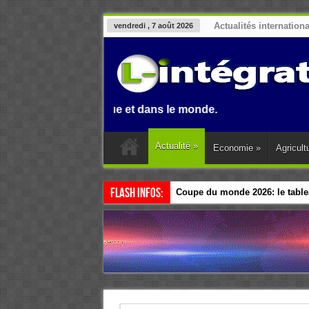
Actualités internation
vendredi , 7 août 2026
, en Afrique et dans le monde.
Actualité
»
Economie
»
Agricult
Flash Infos:
Coupe du monde 2026: le tablea
Esclavage: à Accra, l’Afrique e