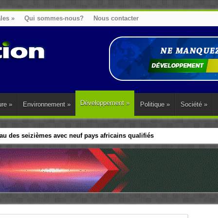
ales
»
Qui sommes-nous?
Nous contacter
Développement
»
ure
»
Environnement
»
Politique
»
Société
»
u des seizièmes avec neuf pays africains qualifiés
t sa diaspora tentent de parler d’une seule voix sur la question des répar