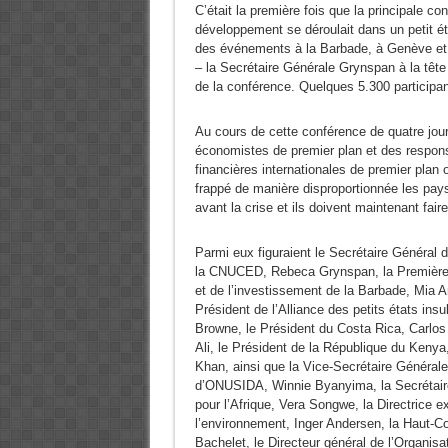
C’était la première fois que la principale 
développement se déroulait dans un petit ét
des événements à la Barbade, à Genève et
– la Secrétaire Générale Grynspan à la têt
de la conférence. Quelques 5.300 participa
Au cours de cette conférence de quatre jou
économistes de premier plan et des respons
financières internationales de premier pla
frappé de manière disproportionnée les pay
avant la crise et ils doivent maintenant fair
Parmi eux figuraient le Secrétaire Général 
la CNUCED, Rebeca Grynspan, la Première M
et de l’investissement de la Barbade, Mia A
Président de l’Alliance des petits états in
Browne, le Président du Costa Rica, Carlo
Ali, le Président de la République du Kenya
Khan, ainsi que la Vice-Secrétaire Généra
d’ONUSIDA, Winnie Byanyima, la Secrétair
pour l’Afrique, Vera Songwe, la Directrice
l’environnement, Inger Andersen, la Haut-C
Bachelet, le Directeur général de l’Organi