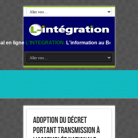
TEGRATION.
L'information au Benin, en Afrique et dans le m
Adoption du décret
portant transmission à