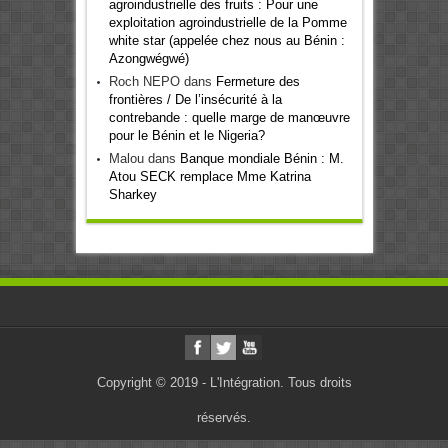
agroindustrielle des fruits : Pour une
exploitation agroindustrielle de la Pomme
white star (appelée chez nous au Bénin :
Azongwégwé)
Roch NEPO
dans
Fermeture des
frontières / De l’insécurité à la
contrebande : quelle marge de manœuvre
pour le Bénin et le Nigeria?
Malou
dans
Banque mondiale Bénin : M.
Atou SECK remplace Mme Katrina
Sharkey
Copyright © 2019 - L'Intégration. Tous droits
réservés.