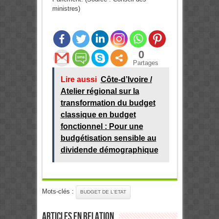
ministres)
0
Partages
Lire aussi
Côte-d’Ivoire /
Atelier régional sur la
transformation du budget
classique en budget
fonctionnel : Pour une
budgétisation sensible au
dividende démographique
Mots-clés :
BUDGET DE L'ETAT
Articles en relation