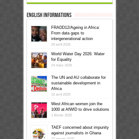
English informations
FRADD12/Ageing in Africa:
From data gaps to
intergenerational action
29 avril 2026
World Water Day 2026: Water
for Equality
24 mars 2026
The UN and AU collaborate for
sustainable development in
Africa
10 avril 2025
West African women join the
1000 at AfWID to drive solutions
1 février 2025
TAEF concerned about impunity
against journalists in Ghana
27 janvier 2025