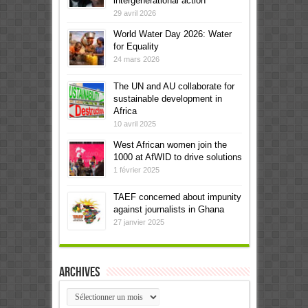
intergenerational action
29 avril 2026
World Water Day 2026: Water
for Equality
24 mars 2026
The UN and AU collaborate for
sustainable development in
Africa
10 avril 2025
West African women join the
1000 at AfWID to drive solutions
1 février 2025
TAEF concerned about impunity
against journalists in Ghana
27 janvier 2025
Archives
Archives