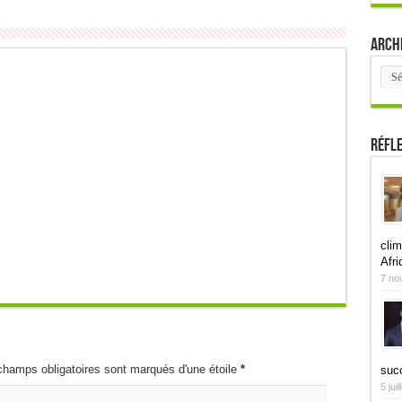
Arch
Arch
Réfl
clim
Afri
7 no
champs obligatoires sont marqués d'une étoile
*
suc
5 jui