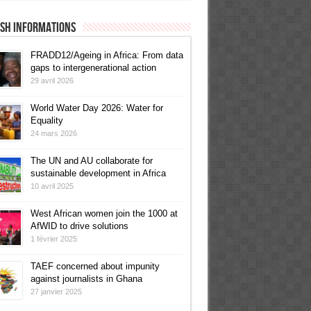
ish informations
FRADD12/Ageing in Africa: From data
gaps to intergenerational action
29 avril 2026
World Water Day 2026: Water for
Equality
24 mars 2026
The UN and AU collaborate for
sustainable development in Africa
10 avril 2025
West African women join the 1000 at
AfWID to drive solutions
1 février 2025
TAEF concerned about impunity
against journalists in Ghana
27 janvier 2025