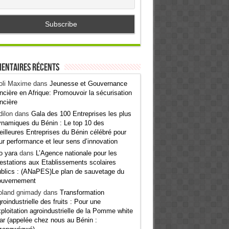
entaires récents
oli Maxime
dans
Jeunesse et Gouvernance
ncière en Afrique: Promouvoir la sécurisation
ncière
ilon
dans
Gala des 100 Entreprises les plus
namiques du Bénin : Le top 10 des
illeures Entreprises du Bénin célébré pour
ur performance et leur sens d’innovation
o yara
dans
L’Agence nationale pour les
estations aux Etablissements scolaires
blics : (ANaPES)Le plan de sauvetage du
ouvernement
oland gnimady
dans
Transformation
roindustrielle des fruits : Pour une
ploitation agroindustrielle de la Pomme white
ar (appelée chez nous au Bénin :