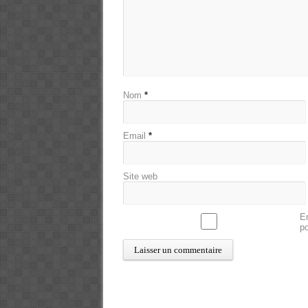
Nom
*
Email
*
Site web
En
p