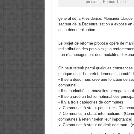
président Patrice Talon
général de la Présidence, Monsieur Claude
secteur de la Décentralisation a exposé en d
de la décentralisation.
Le projet de réforme proposé opère de mani
redistribution des pouvoirs ; un renforcemen
˗ un réaménagement des modalités d’exercic
On peut retenir parmi quelques constance
pratique que : Le préfet demeure l’autorité
• Il sera désormais créé une fonction de s
communal ;
• Il sera clarifié les nouvelles prérogatives 
• Il sera créé un fichier national des princi
• Il y a trois catégories de communes :
✓ Communes à statut particulier : (Cotono
✓ Communes à statut intermédiaire : (Comm
communes à retenir selon leur importance)
✓ Communes à statut de droit commun : (com