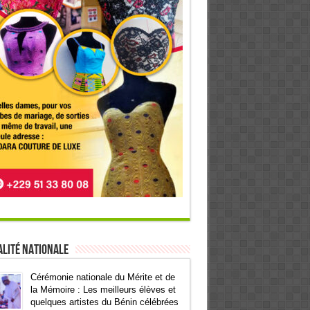
lité Nationale
Cérémonie nationale du Mérite et de
la Mémoire : Les meilleurs élèves et
quelques artistes du Bénin célébrées