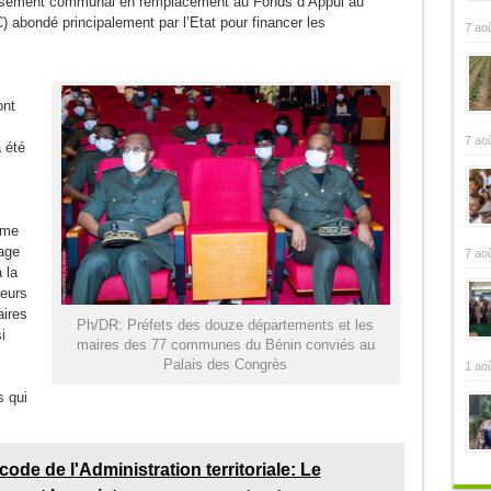
tissement communal en remplacement au Fonds d’Appui au
ondé principalement par l’Etat pour financer les
7 ao
ont
7 ao
 été
rme
tage
7 ao
 la
teurs
aires
Ph/DR: Préfets des douze départements et les
i
maires des 77 communes du Bénin conviés au
Palais des Congrès
1 ao
s qui
 code de l'Administration territoriale: Le