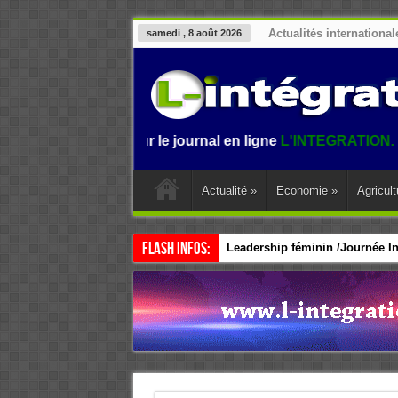
Actualités international
samedi , 8 août 2026
nvenue sur le journal en ligne
L'INTEGRATION.
L'informati
Actualité
»
Economie
»
Agricult
Flash Infos:
Leadership féminin /Journée Int