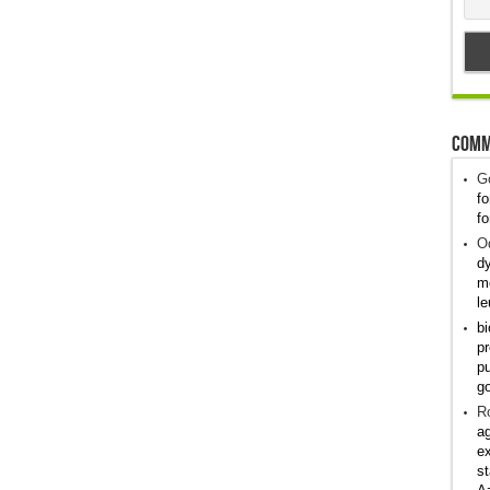
Comm
G
fo
fo
Od
dy
me
le
bi
pr
pu
g
R
ag
ex
st