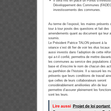
Il sera mis en place un Fonds d’inves
Développement des Communes (FADEC) ab
investissements des communes.
Au terme de l’exposé, les maires présents 
tour à tour posés des questions et fait des
amendements quant au document qui leur a
soumis.
Le Président Patrice TALON présent à la
séance s’est dit fier de voir les élus locaux
aussi investis dans l’adoption de cette réfo
qui a-t-il confié, permettra de mettre davan
les communes au service des populations à
base et d’inscrire le nom de chacun des ac
au panthéon de l’histoire. Il a rassuré les m
présents que leurs conditions de travail ains
que celles de leurs collaborateurs seront
considérablement améliorées afin de leur
permettre d’assurer pleinement les fonction
sont les leurs.
Lire aussi
Projet de loi portant