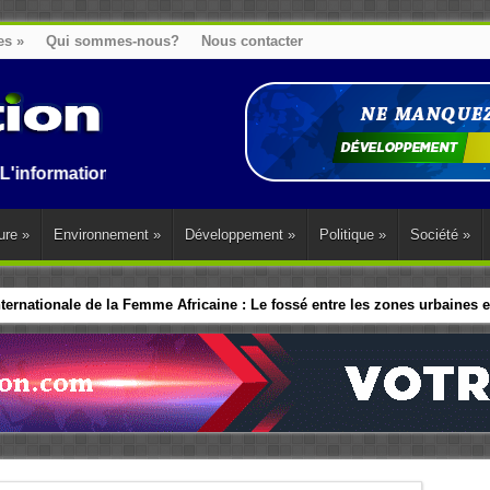
es
»
Qui sommes-nous?
Nous contacter
on au Benin, en Afrique et dans le monde.
ure
»
Environnement
»
Développement
»
Politique
»
Société
»
ernationale de la Femme Africaine : Le fossé entre les zones urbaines et