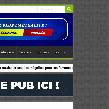
Afrique
»
People
»
Culture
»
Sport
»
 rurales creuse les inégalités pour les femmes africaines