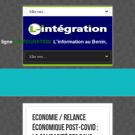
RATION.
L'information au Benin, en Afrique et dans le mond
Economie / Relance
économique post-covid :