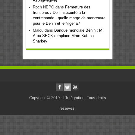
Azongwégwé)
Roch NEPO
dans
Fermeture des
frontières / De l’insécurité à la
contrebande : quelle marge de manœuvre
pour le Bénin et le Nigeria?
Malou
dans
Banque mondiale Bénin : M.
Atou SECK remplace Mme Katrina
Sharkey
Copyright © 2019 - L'Intégration. Tous droits
réservés.