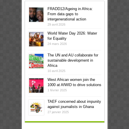
FRADD12/Ageing in Africa:
From data gaps to
intergenerational action
29 avril 2026
World Water Day 2026: Water
for Equality
24 mars 2026
The UN and AU collaborate for
sustainable development in
Africa
10 avril 2025
West African women join the
1000 at AfWID to drive solutions
1 février 2025
TAEF concerned about impunity
against journalists in Ghana
27 janvier 2025