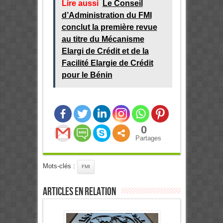
Lire aussi
Le Conseil
d’Administration du FMI
conclut la première revue
au titre du Mécanisme
Elargi de Crédit et de la
Facilité Elargie de Crédit
pour le Bénin
0
Partages
Mots-clés :
FMI
Articles en relation