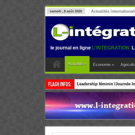
Actualités international
samedi , 8 août 2026
venue sur le journal en ligne
L'INTEGRATION.
L'informatio
Actualité
»
Economie
»
Agricult
Flash Infos:
Leadership féminin /Journée Int
CEDEAO / Accélérer le leadersh