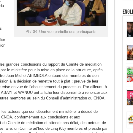
.
 du
Engl
s
s
Ph/DR: Une vue partielle des participants
ier
tion
t des grandes conclusions du rapport du Comité de médiation
 par le ministère pour la mise en place de la structure, après
nistre Jean-Michel ABIMBOLA entouré des membres de son
sion à la décision de remettre tout à plat ; preuve de leur
e crise en vue de l’aboutissement du processus. Par ailleurs, à
es ABAYI et WANOU ont affiché leur disponibilité à renoncer aux
autres membres au sein du Conseil d’administration du CNOA.
t les acteurs que son département ministériel a décidé de
du CNOA, conformément aux conclusions et aux
 du Comité de médiation et attend sans délai, des acteurs de
 se faire, un Comité ad’hoc de cinq (05) membres et présidé par