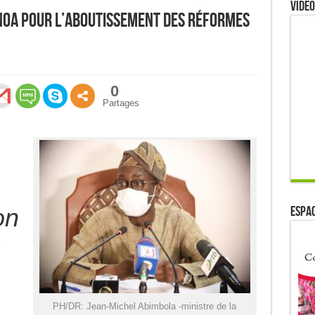
Video
CNOA pour l’aboutissement des réformes
0
Partages
on
ESPAC
s
PH/DR: Jean-Michel Abimbola -ministre de la