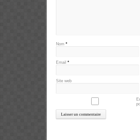
Nom
*
Email
*
Site web
En
p