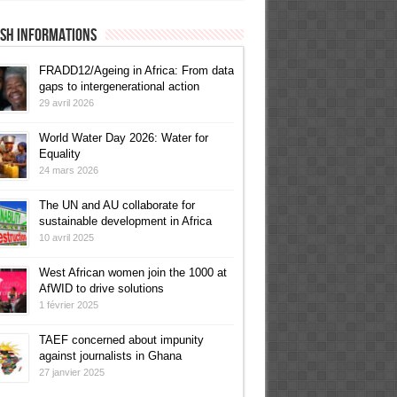
ish informations
FRADD12/Ageing in Africa: From data
gaps to intergenerational action
29 avril 2026
World Water Day 2026: Water for
Equality
24 mars 2026
The UN and AU collaborate for
sustainable development in Africa
10 avril 2025
West African women join the 1000 at
AfWID to drive solutions
1 février 2025
TAEF concerned about impunity
against journalists in Ghana
27 janvier 2025