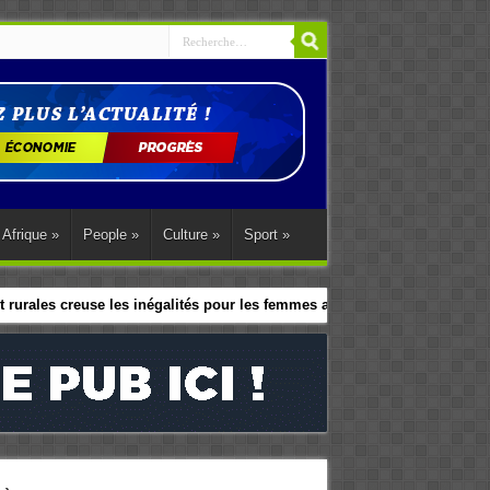
Afrique
»
People
»
Culture
»
Sport
»
 rurales creuse les inégalités pour les femmes africaines
le programme d’action régional d’Abuja.