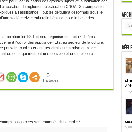
lace pour l’actualisation des grandes lignes et la validation des
t l’élaboration du règlement électoral du CNOA. Sa composition,
pliqués à l’assistance. Tout se déroulera désormais sous le
Arch
d’une société civile culturelle béninoise sur la base des
Arch
’association loi 1901 et sera organisé en sept (7) filières
uvernent l’octroi des appuis de l’État au secteur de la culture,
Réfl
tre pouvoirs publics et artistes ainsi que la mise en place
ant de défis qui méritent une nouvelle et une meilleure
0
Partages
clim
Afri
7 no
suc
champs obligatoires sont marqués d'une étoile
*
5 jui