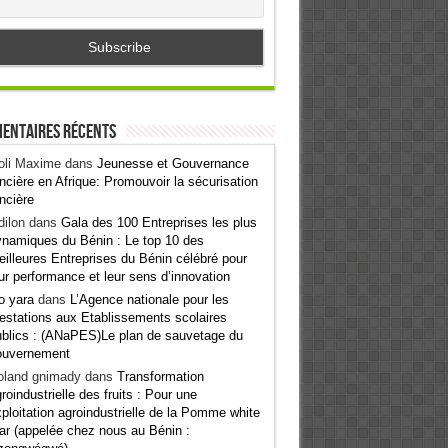
entaires récents
oli Maxime
dans
Jeunesse et Gouvernance
ncière en Afrique: Promouvoir la sécurisation
ncière
ilon
dans
Gala des 100 Entreprises les plus
namiques du Bénin : Le top 10 des
illeures Entreprises du Bénin célébré pour
ur performance et leur sens d’innovation
o yara
dans
L’Agence nationale pour les
estations aux Etablissements scolaires
blics : (ANaPES)Le plan de sauvetage du
ouvernement
oland gnimady
dans
Transformation
roindustrielle des fruits : Pour une
ploitation agroindustrielle de la Pomme white
ar (appelée chez nous au Bénin :