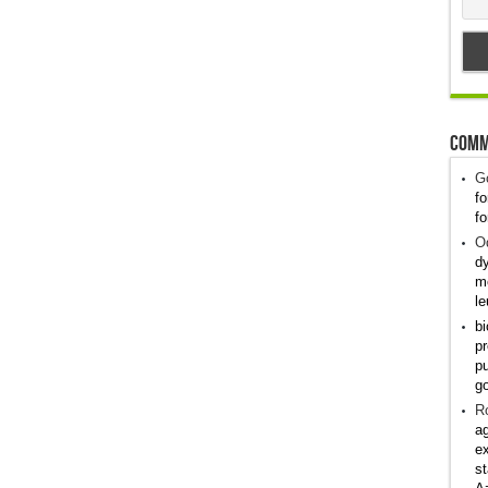
Comm
G
fo
fo
Od
dy
me
le
bi
pr
pu
g
R
ag
ex
st