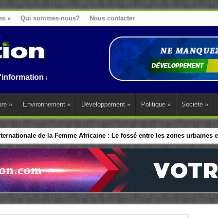
es
»
Qui sommes-nous?
Nous contacter
n au Benin, en Afrique et dans le monde.
ure
»
Environnement
»
Développement
»
Politique
»
Société
»
ernationale de la Femme Africaine : Le fossé entre les zones urbaines et
ip politique des Femmes : Les dirigeants d’Afrique de l’Ouest adopte 