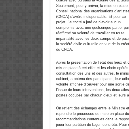
culture avec ou sans la volonté des acteurs
Seulement, pour y arriver, la mise en place
Conseil national des organisations d’artiste
(CNOA) s’avère indispensable. Et pour ce
projet, l’autorité a juré de n’avoir aucun
compromis avec une quelconque partie, pui
réaffirmé sa volonté de travailler en toute
impartialité avec les deux camps et de pacif
la société civile culturelle en vue de la créa
du CNOA.
Après la présentation de l’état des lieux e
mis en place à cet effet et les choix opérés
consultation des uns et des autres, le mi
cabinet, a obtenu des participants, leur adhé
volonté affichée d’œuvrer pour une sortie d
l’issue de leurs interventions, les deux ail
postes occupés par chacun d’eux et leurs 
On retient des échanges entre le Ministre e
reprendre le processus de mise en place 
recommandations contenues dans le rapport
jouer leur partition de façon concrète. Pour