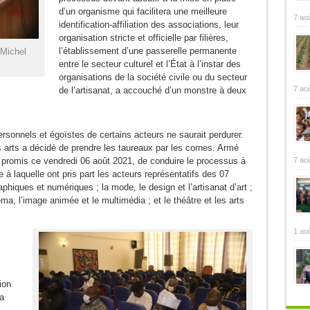
d’un organisme qui facilitera une meilleure
7 ao
identification-affiliation des associations, leur
organisation stricte et officielle par filières,
l’établissement d’une passerelle permanente
-Michel
entre le secteur culturel et l’État à l’instar des
organisations de la société civile ou du secteur
7 ao
de l’artisanat, a accouché d’un monstre à deux
ersonnels et égoïstes de certains acteurs ne saurait perdurer.
s arts a décidé de prendre les taureaux par les cornes. Armé
7 ao
 a promis ce vendredi 06 août 2021, de conduire le processus à
à laquelle ont pris part les acteurs représentatifs des 07
aphiques et numériques ; la mode, le design et l’artisanat d’art ;
néma, l’image animée et le multimédia ; et le théâtre et les arts
1 ao
ion
a