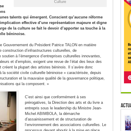
Culture
sse
ons
jeunes talents qui émergent. Conscient qu’aucune réforme
l’implication effective d’une représentation majeure et digne
rge de la culture se fait le devoir d’apporter sa touche à la
relle béninoise.
r le Gouvernement du Président Patrice TALON en matière
de construction d’infrastructures culturelles, de
e soutien à l’émergence d’entreprises culturelles innovantes,
leurs et d’emplois, exigent une revue de l’état des lieux des
 créent la plupart des artistes béninois. Il s’avère donc
 la société civile culturelle béninoise « caractérisée, depuis
tructuration et la mauvaise qualité de la gouvernance politique,
nisations qui la composent. »
C’est ainsi que conformément à ses
prérogatives, la Direction des arts et du livre a
Actua
entrepris sous le leadership du Ministre Jean-
Michel ABIMBOLA, la démarche
d’assainissement et de structuration de
l’environnement des associations culturelles. Le
processus devant aboutir à la mise en place