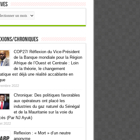
ives
ives
exions/Chroniques
COP27/ Réflexion du Vice-Président
de la Banque mondiale pour la Région
Afrique de l’Ouest et Centrale : Loin
de la théorie, le changement
atique est déjà une réalité accablante en
que
vembre 2022
Chronique: Des politiques favorables
aux opérateurs ont placé les
industries du gaz naturel du Sénégal
et de la Mauritanie sur la voie du
cès (Par NJ Ayuk)
llet 2022
Reflexion : « Mort » d’un neutre
anonyme