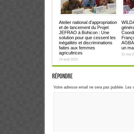
Atelier national d’appropriation
WILDA
et de lancement du Projet
généra
JEFRAO à Bohicon : Une
Coordi
solution pour que cessent les
Franç
inégalités et discriminations
AGBAH
faites aux femmes
un ma
agricultrices
31 mai 
14 août 2023
Répondre
Votre adresse email ne sera pas publiée. Les 