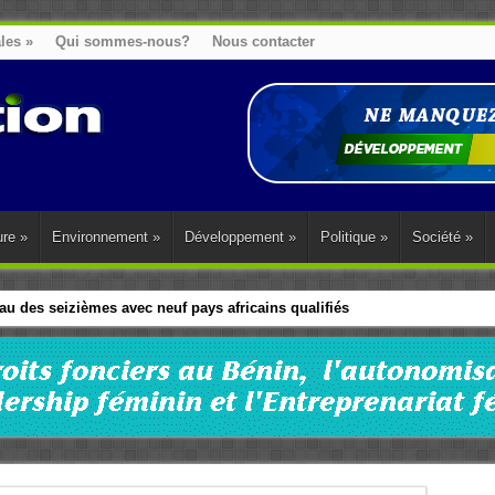
ales
»
Qui sommes-nous?
Nous contacter
ure
»
Environnement
»
Développement
»
Politique
»
Société
»
u des seizièmes avec neuf pays africains qualifiés
t sa diaspora tentent de parler d’une seule voix sur la question des répar