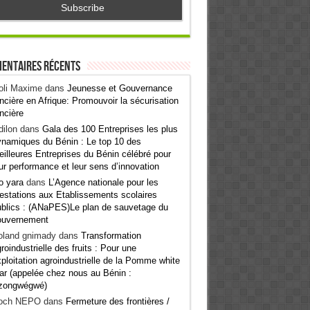
entaires récents
oli Maxime
dans
Jeunesse et Gouvernance
ncière en Afrique: Promouvoir la sécurisation
ncière
ilon
dans
Gala des 100 Entreprises les plus
namiques du Bénin : Le top 10 des
illeures Entreprises du Bénin célébré pour
ur performance et leur sens d’innovation
o yara
dans
L’Agence nationale pour les
estations aux Etablissements scolaires
blics : (ANaPES)Le plan de sauvetage du
ouvernement
oland gnimady
dans
Transformation
roindustrielle des fruits : Pour une
ploitation agroindustrielle de la Pomme white
ar (appelée chez nous au Bénin :
zongwégwé)
och NEPO
dans
Fermeture des frontières /