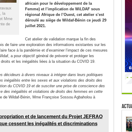
africain pour le développement de la
travaux
Femme) et l’implication de WiLDAF sous
 la
régional Afrique de l’Ouest, cet atelier s’est
n et Mme
déroulé au siège de Wildaf-Bénin ce jeudi 29
nte de
juillet 2021.
Cet atelier de validation marque la fin des
is de faire une exploration des informations existantes sur les
faire face à la pandémie et d’examiner l’impact de ces mesures
ldaf, a pour objectif général de prévenir et protéger les
 droits et les inégalités liées à la situation du COVID 19.
s décideurs à divers niveaux à intégrer dans leurs politiques
 inégalités entre les sexes et aux violations des droits des
uation du COVID 19 et de susciter une prise de conscience des
e des inégalités et violations de droits des femmes en cette
nale de Wildaf-Bénin, Mme Françoise Sossou Agbaholou à
Actua
ppropriation et de lancement du Projet JEFRAO
ue cessent les inégalités et discriminations