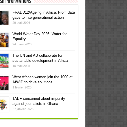
ish informations
FRADD12/Ageing in Africa: From data
gaps to intergenerational action
29 avril 2026
World Water Day 2026: Water for
Equality
24 mars 2026
The UN and AU collaborate for
sustainable development in Africa
10 avril 2025
West African women join the 1000 at
AfWID to drive solutions
1 février 2025
TAEF concerned about impunity
against journalists in Ghana
27 janvier 2025