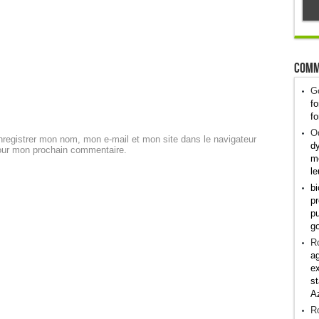
Comm
G
fo
fo
Od
registrer mon nom, mon e-mail et mon site dans le navigateur
dy
our mon prochain commentaire.
me
le
bi
pr
pu
g
R
ag
ex
st
A
R