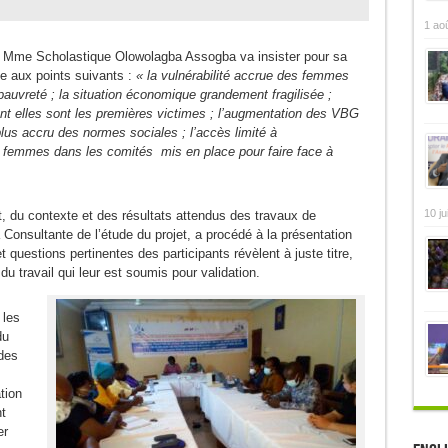
1 ao
 Mme Scholastique Olowolagba Assogba va insister pour sa
me aux points suivants :
« la
vulnérabilité accrue des femmes
pauvreté ; la situation économique grandement fragilisée ;
dont elles sont les premières victimes ; l’augmentation des VBG
lus accru des normes sociales ; l’accès limité à
des femmes dans les comités mis en place pour faire face à
10 ju
t, du contexte et des résultats attendus des travaux de
onsultante de l’étude du projet, a procédé à la présentation
t questions pertinentes des participants révèlent à juste titre,
 du travail qui leur est soumis pour validation.
 les
du
des
tion
t
er