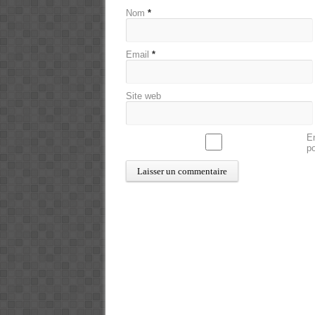
Nom
*
Email
*
Site web
En
p