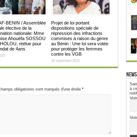
F-BENIN / Assemblée
Projet de loi portant
le élective de la
dispositions spéciale de
nation nationale: Mme
répression des infractions
oise Ahouéfa SOSSOU
commises à raison du genre
OLOU, réélue pour
au Bénin : Une loi sera votée
ndat de 4ans
pour protéger les femmes
contre les VGB
2023
30 septembre 2021
News
Sais
à ce
champs obligatoires sont marqués d'une étoile
*
noti
Vot
Vot