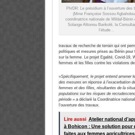
Ph/DR: Le présidium à l’ouverture des 
(Mme Françoise Sossou Agbaholou,
coordinatrice nationale de Wildaf-Béni
Solange Alitonou Bankolé, la Consulta
l’étude…
travaux de recherche de terrain qui ont perm
politiques et mesures prises au Bénin pour 
sur la femme. Le projet Egalité, Covid-19, Wi
femmes et les filles contre les violations de
«Spécifiquement, le projet entend amener le
des mesures en réponse à l’exacerbation des
femmes et des filles, résultantes de la sit
populations sur les risques de recrudescenc
période »
a déclaré la Coordinatrice natio
l’ouverture des travaux.
Lire aussi
Atelier national d’a
à Bohicon : Une solution pour q
faites aux femmes agricultrices