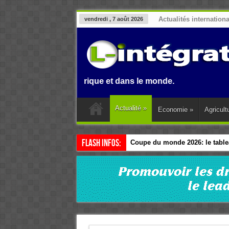
Actualités internation
vendredi , 7 août 2026
enin, en Afrique et dans le monde.
Actualité
»
Economie
»
Agricult
Flash Infos:
Coupe du monde 2026: le tablea
Esclavage: à Accra, l’Afrique e