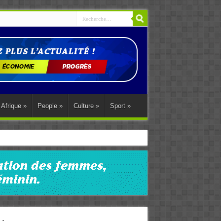
Afrique
»
People
»
Culture
»
Sport
»
ations