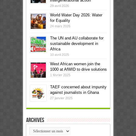
intergenerational action
29 avril 2026
World Water Day 2026: Water
for Equality
24 mars 2026
The UN and AU collaborate for
sustainable development in
Africa
10 avril 2025
West African women join the
1000 at AfWID to drive solutions
1 février 2025
TAEF concerned about impunity
against journalists in Ghana
27 janvier 2025
Archives
Archives