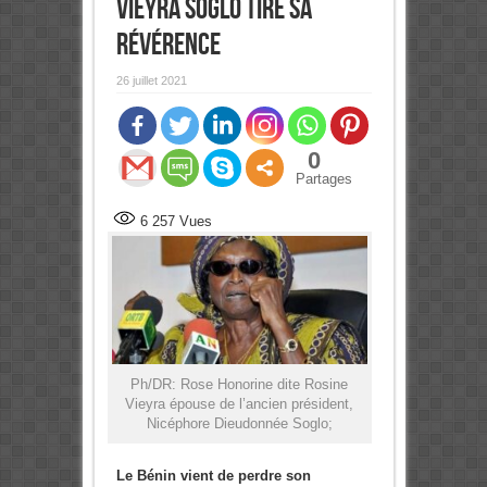
Vieyra Soglo tire sa
révérence
26 juillet 2021
0
Partages
6 257
Vues
Ph/DR: Rose Honorine dite Rosine
Vieyra épouse de l’ancien président,
Nicéphore Dieudonnée Soglo;
Le Bénin vient de perdre son