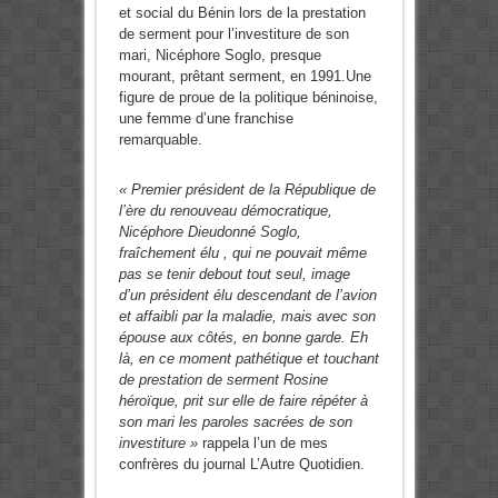
et social du Bénin lors de la prestation
de serment pour l’investiture de son
mari, Nicéphore Soglo, presque
mourant, prêtant serment, en 1991.Une
figure de proue de la politique béninoise,
une femme d’une franchise
remarquable.
« Premier président de la Ré­publique de
l’ère du renouveau démocratique,
Nicéphore Dieudonné Soglo,
fraîchement élu , qui ne pouvait même
pas se tenir debout tout seul, image
d’un pré­sident élu descendant de l’avion
et affaibli par la maladie, mais avec son
épouse aux côtés, en bonne garde. Eh
là, en ce moment pa­thétique et touchant
de prestation de serment Rosine
héroïque, prit sur elle de faire répéter à
son mari les paroles sacrées de son
inves­titure »
rappela l’un de mes
confrères du journal L’Autre Quotidien.