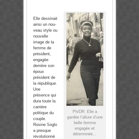
Elle dessinait
ainsi un nou­
veau style ou
nouvelle
image de la
femme de
président,
engagée
derrière son
époux
président de
la république.
Une
présence qui
dura toute la
carrière
Ph/DR: Elle a
politique du
gardée l’allure d’une
couple.
belle femme
Rosine Soglo
engagée et
a presque
déterminée…
révolution­né