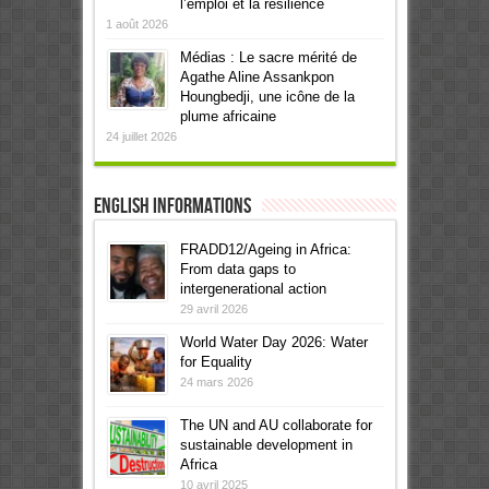
l’emploi et la résilience
1 août 2026
Médias : Le sacre mérité de
Agathe Aline Assankpon
Houngbedji, une icône de la
plume africaine
24 juillet 2026
English informations
FRADD12/Ageing in Africa:
From data gaps to
intergenerational action
29 avril 2026
World Water Day 2026: Water
for Equality
24 mars 2026
The UN and AU collaborate for
sustainable development in
Africa
10 avril 2025