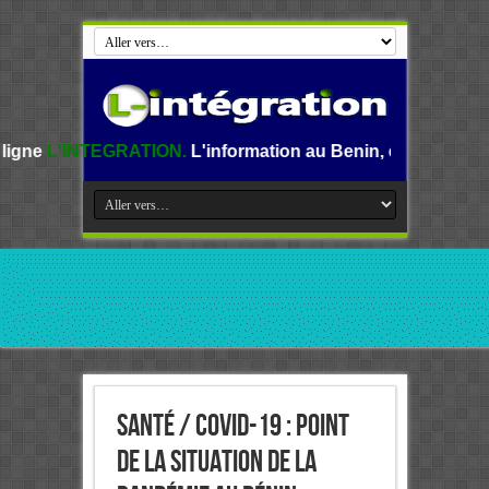
TION.
L'information au Benin, en Afrique et dans le monde.
Santé / COVID-19 : Point
de la situation de la