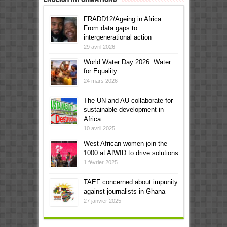
FRADD12/Ageing in Africa:
From data gaps to
intergenerational action
29 avril 2026
World Water Day 2026: Water
for Equality
24 mars 2026
The UN and AU collaborate for
sustainable development in
Africa
10 avril 2025
West African women join the
1000 at AfWID to drive solutions
1 février 2025
TAEF concerned about impunity
against journalists in Ghana
27 janvier 2025