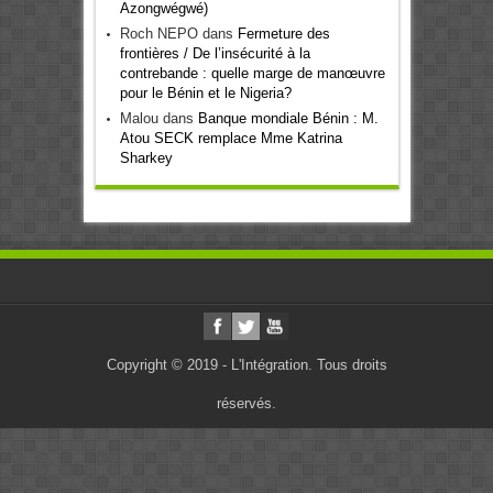
Azongwégwé)
Roch NEPO
dans
Fermeture des
frontières / De l’insécurité à la
contrebande : quelle marge de manœuvre
pour le Bénin et le Nigeria?
Malou
dans
Banque mondiale Bénin : M.
Atou SECK remplace Mme Katrina
Sharkey
Copyright © 2019 - L'Intégration. Tous droits
réservés.