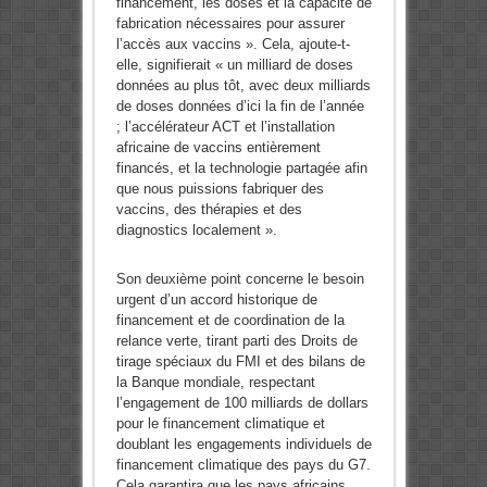
financement, les doses et la capacité de
fabrication nécessaires pour assurer
l’accès aux vaccins ». Cela, ajoute-t-
elle, signifierait « un milliard de doses
données au plus tôt, avec deux milliards
de doses données d’ici la fin de l’année
; l’accélérateur ACT et l’installation
africaine de vaccins entièrement
financés, et la technologie partagée afin
que nous puissions fabriquer des
vaccins, des thérapies et des
diagnostics localement ».
Son deuxième point concerne le besoin
urgent d’un accord historique de
financement et de coordination de la
relance verte, tirant parti des Droits de
tirage spéciaux du FMI et des bilans de
la Banque mondiale, respectant
l’engagement de 100 milliards de dollars
pour le financement climatique et
doublant les engagements individuels de
financement climatique des pays du G7.
Cela garantira que les pays africains