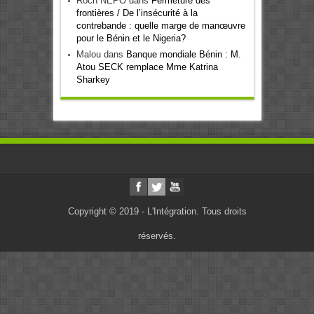
Roch NEPO
dans
Fermeture des
frontières / De l’insécurité à la
contrebande : quelle marge de manœuvre
pour le Bénin et le Nigeria?
Malou
dans
Banque mondiale Bénin : M.
Atou SECK remplace Mme Katrina
Sharkey
Copyright © 2019 - L'Intégration. Tous droits
réservés.