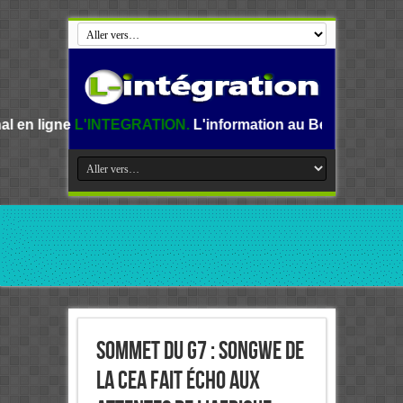
TEGRATION.
L'information au Benin, en Afrique et dans le 
Sommet du G7 : Songwe de
la CEA fait écho aux