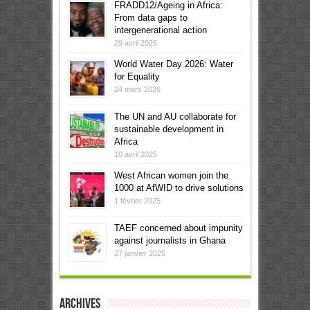
FRADD12/Ageing in Africa:
From data gaps to
intergenerational action
29 avril 2026
World Water Day 2026: Water
for Equality
24 mars 2026
The UN and AU collaborate for
sustainable development in
Africa
10 avril 2025
West African women join the
1000 at AfWID to drive solutions
1 février 2025
TAEF concerned about impunity
against journalists in Ghana
27 janvier 2025
Archives