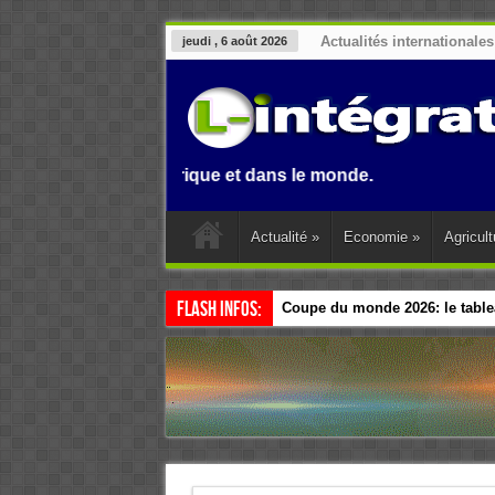
Actualités internationales
jeudi , 6 août 2026
enin, en Afrique et dans le monde.
Actualité
»
Economie
»
Agricult
Flash Infos:
Coupe du monde 2026: le tablea
Esclavage: à Accra, l’Afrique e