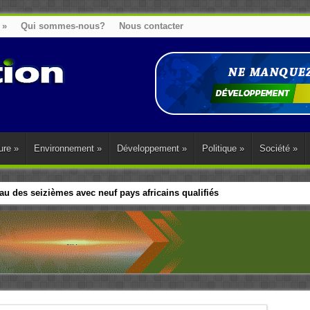
»
Qui sommes-nous?
Nous contacter
ure
»
Environnement
»
Développement
»
Politique
»
Société
»
u des seizièmes avec neuf pays africains qualifiés
t sa diaspora tentent de parler d’une seule voix sur la question des répar