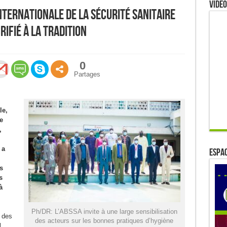
Video
nternationale de la sécurité sanitaire
rifié à la tradition
0
Partages
le,
e
,
 a
ESPAC
s
s
à
Ph/DR: L’ABSSA invite à une large sensibilisation
e des
des acteurs sur les bonnes pratiques d’hygiène
l