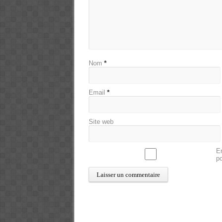
Nom
*
Email
*
Site web
En
p