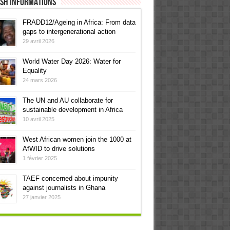
ish informations
FRADD12/Ageing in Africa: From data
gaps to intergenerational action
29 avril 2026
World Water Day 2026: Water for
Equality
24 mars 2026
The UN and AU collaborate for
sustainable development in Africa
10 avril 2025
West African women join the 1000 at
AfWID to drive solutions
1 février 2025
TAEF concerned about impunity
against journalists in Ghana
27 janvier 2025