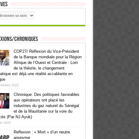
ives
ives
exions/Chroniques
COP27/ Réflexion du Vice-Président
de la Banque mondiale pour la Région
Afrique de l’Ouest et Centrale : Loin
de la théorie, le changement
atique est déjà une réalité accablante en
que
vembre 2022
Chronique: Des politiques favorables
aux opérateurs ont placé les
industries du gaz naturel du Sénégal
et de la Mauritanie sur la voie du
cès (Par NJ Ayuk)
llet 2022
Reflexion : « Mort » d’un neutre
anonyme