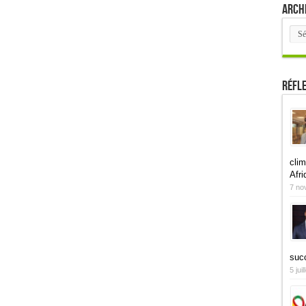
Arch
Arch
Réfl
clim
Afri
7 no
suc
5 jui