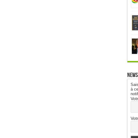
News
Sais
à ce
noti
Vot
Vot