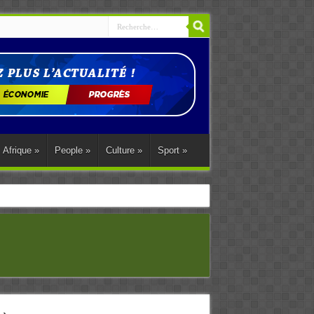
Afrique
»
People
»
Culture
»
Sport
»
ations