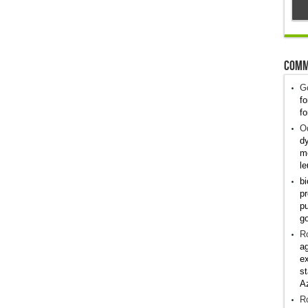
Comm
G
fo
fo
Od
dy
me
le
bi
pr
pu
g
R
ag
ex
st
A
R