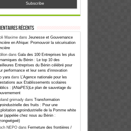
entaires récents
oli Maxime
dans
Jeunesse et Gouvernance
ncière en Afrique: Promouvoir la sécurisation
ncière
ilon
dans
Gala des 100 Entreprises les plus
namiques du Bénin : Le top 10 des
illeures Entreprises du Bénin célébré pour
ur performance et leur sens d’innovation
o yara
dans
L’Agence nationale pour les
estations aux Etablissements scolaires
blics : (ANaPES)Le plan de sauvetage du
ouvernement
oland gnimady
dans
Transformation
roindustrielle des fruits : Pour une
ploitation agroindustrielle de la Pomme white
ar (appelée chez nous au Bénin :
zongwégwé)
och NEPO
dans
Fermeture des frontières /