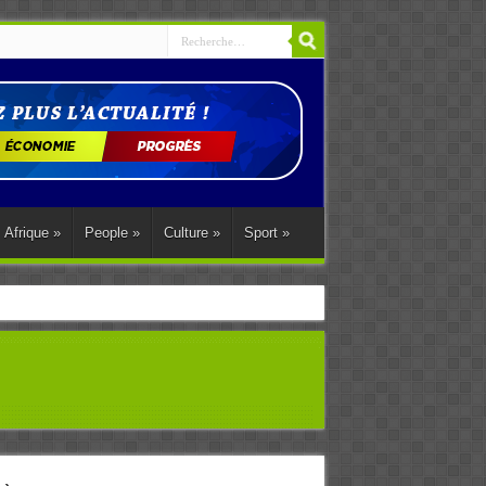
Afrique
»
People
»
Culture
»
Sport
»
ations