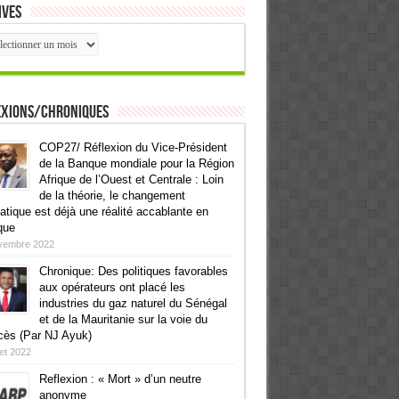
ives
ives
exions/Chroniques
COP27/ Réflexion du Vice-Président
de la Banque mondiale pour la Région
Afrique de l’Ouest et Centrale : Loin
de la théorie, le changement
atique est déjà une réalité accablante en
que
vembre 2022
Chronique: Des politiques favorables
aux opérateurs ont placé les
industries du gaz naturel du Sénégal
et de la Mauritanie sur la voie du
cès (Par NJ Ayuk)
llet 2022
Reflexion : « Mort » d’un neutre
anonyme