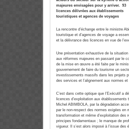
majeures envisagées pour y arriver.
93
licences délivrées aux établissements
touristiques et agences de voyages
La rencontre d’échange entre le ministre A
touristique et d’agences de voyage a essent
et la délivrance des licences en vue de l’exe
Une présentation exhaustive de la situation
aux réformes majeures en passant par le co
de la mise en œuvre a été faite par le minist
gouvernement de faire du tourisme un secte
investissements massifs dans les projets pha
des services et l’alignement aux normes et 
C’est dans cette optique que l’Exécutif a d
licences d’exploitation aux établissements 
Michel ABIMBOLA, par la dégradation accentu
par le non-respect des normes exigées en m
transformation et même d’exploitation des ré
principes fondamentaux ; le manque de prof
vigueur. Il s’est alors imposé à l’issue des 