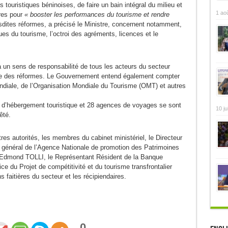
s touristiques béninoises, de faire un bain intégral du milieu et
1 ao
res pour
« booster les performances du tourisme et rendre
sdites réformes, a précisé le Ministre, concernent notamment,
ues du tourisme, l’octroi des agréments, licences et le
un sens de responsabilité de tous les acteurs du secteur
age des réformes. Le Gouvernement entend également compter
ndiale, de l’Organisation Mondiale du Tourisme (OMT) et autres
d’hébergement touristique et 28 agences de voyages se sont
10 ju
êté.
res autorités, les membres du cabinet ministériel, le Directeur
 général de l’Agence Nationale de promotion des Patrimoines
Edmond TOLLI, le Représentant Résident de la Banque
 du Projet de compétitivité et du tourisme transfrontalier
 faitières du secteur et les récipiendaires.
0