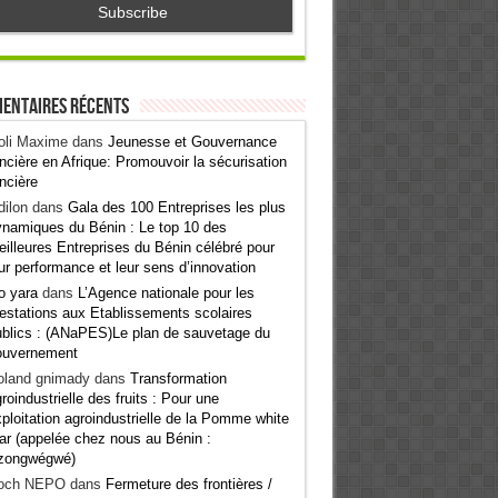
entaires récents
oli Maxime
dans
Jeunesse et Gouvernance
ncière en Afrique: Promouvoir la sécurisation
ncière
ilon
dans
Gala des 100 Entreprises les plus
namiques du Bénin : Le top 10 des
illeures Entreprises du Bénin célébré pour
ur performance et leur sens d’innovation
o yara
dans
L’Agence nationale pour les
estations aux Etablissements scolaires
blics : (ANaPES)Le plan de sauvetage du
ouvernement
oland gnimady
dans
Transformation
roindustrielle des fruits : Pour une
ploitation agroindustrielle de la Pomme white
ar (appelée chez nous au Bénin :
zongwégwé)
och NEPO
dans
Fermeture des frontières /