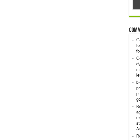
Comm
G
fo
fo
Od
dy
me
le
bi
pr
pu
g
R
ag
ex
st
A
R