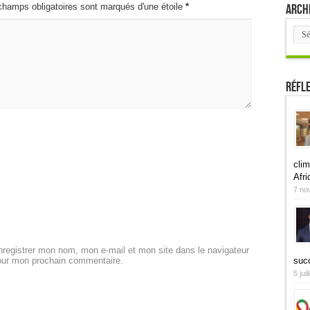
Arch
champs obligatoires sont marqués d'une étoile
*
Arch
Réfl
clim
Afri
7 no
registrer mon nom, mon e-mail et mon site dans le navigateur
suc
our mon prochain commentaire.
5 jui