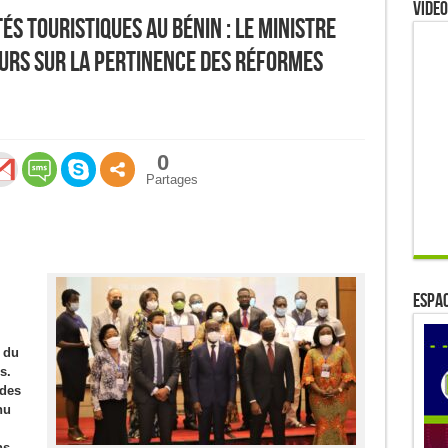
Video
és touristiques au Bénin : Le ministre
urs sur la pertinence des réformes
0
Partages
ESPAC
 du
s.
 des
nu
ns