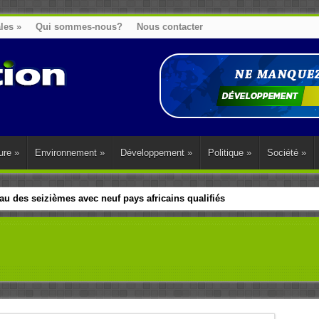
ales
»
Qui sommes-nous?
Nous contacter
ure
»
Environnement
»
Développement
»
Politique
»
Société
»
u des seizièmes avec neuf pays africains qualifiés
t sa diaspora tentent de parler d’une seule voix sur la question des répar