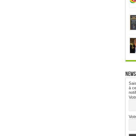
News
Sais
à ce
noti
Vot
Vot