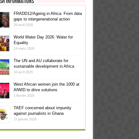
ish informations
FRADD12/Ageing in Africa: From data
gaps to intergenerational action
29 avril 2026
World Water Day 2026: Water for
Equality
24 mars 2026
The UN and AU collaborate for
sustainable development in Africa
10 avril 2025
West African women join the 1000 at
AfWID to drive solutions
1 février 2025
TAEF concerned about impunity
against journalists in Ghana
27 janvier 2025