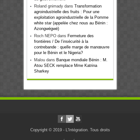
Roland gnimady
dans
Transformation
agroindustrielle des fruits : Pour une
exploitation agroindustrielle de la Pomme
white star (appelée chez nous au Bénin :
Azongwégwé)
Roch NEPO
dans
Fermeture des
frontières / De l’insécurité à la
contrebande : quelle marge de manœuvre
pour le Bénin et le Nigeria?
Malou
dans
Banque mondiale Bénin : M.
Atou SECK remplace Mme Katrina
Sharkey
Copyright © 2019 - L'Intégration. Tous droits