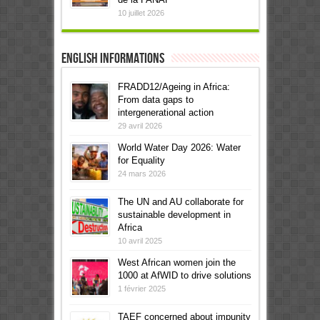
10 juillet 2026
English informations
FRADD12/Ageing in Africa:
From data gaps to
intergenerational action
29 avril 2026
World Water Day 2026: Water
for Equality
24 mars 2026
The UN and AU collaborate for
sustainable development in
Africa
10 avril 2025
West African women join the
1000 at AfWID to drive solutions
1 février 2025
TAEF concerned about impunity