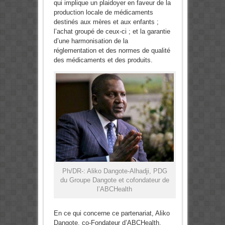
qui implique un plaidoyer en faveur de la
production locale de médicaments
destinés aux mères et aux enfants ;
l’achat groupé de ceux-ci ; et la garantie
d’une harmonisation de la
réglementation et des normes de qualité
des médicaments et des produits.
Ph/DR-: Aliko Dangote-Alhadji, PDG
du Groupe Dangote et cofondateur de
l’ABCHealth
En ce qui concerne ce partenariat, Aliko
Dangote, co-Fondateur d’ABCHealth,