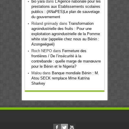
bio yara
dans
L’Agence nationale pour les
prestations aux Etablissements scolaires
publics : (ANaPES)Le plan de sauvetage
du gouvernement
Roland gnimady
dans
Transformation
agroindustrielle des fruits : Pour une
exploitation agroindustrielle de la Pomme
white star (appelée chez nous au Bénin :
Azongwégwé)
Roch NEPO
dans
Fermeture des
frontières / De l’insécurité à la
contrebande : quelle marge de manœuvre
pour le Bénin et le Nigeria?
Malou
dans
Banque mondiale Bénin : M.
Atou SECK remplace Mme Katrina
Sharkey