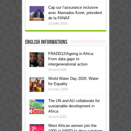
Cap sur l’assurance inclusive
avec Mamadou Koné, président
de la FANAF
10 juillet 2026
English informations
FRADD12/Ageing in Africa:
From data gaps to
intergenerational action
29 avril 2026
World Water Day 2026: Water
for Equality
24 mars 2026
The UN and AU collaborate for
sustainable development in
Africa
10 avril 2025
West African women join the
1000 at AfWID to drive solutions